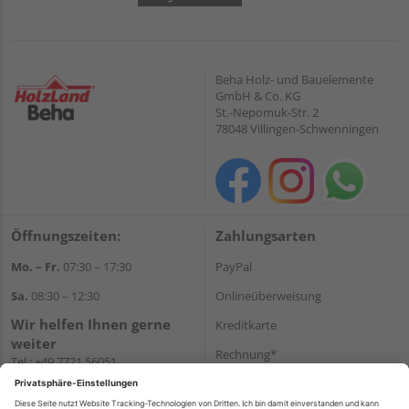
Beha Holz- und Bauelemente
GmbH & Co. KG
St.-Nepomuk-Str. 2
78048 Villingen-Schwenningen
Öffnungszeiten:
Zahlungsarten
Mo. – Fr.
07:30 – 17:30
PayPal
Sa.
08:30 – 12:30
Onlineüberweisung
Wir helfen Ihnen gerne
Kreditkarte
weiter
Rechnung*
Tel.:
+49 7721 56051
E-Mail:
onlineshop@holzland-
*Bonität vorausgesetzt
beha.de