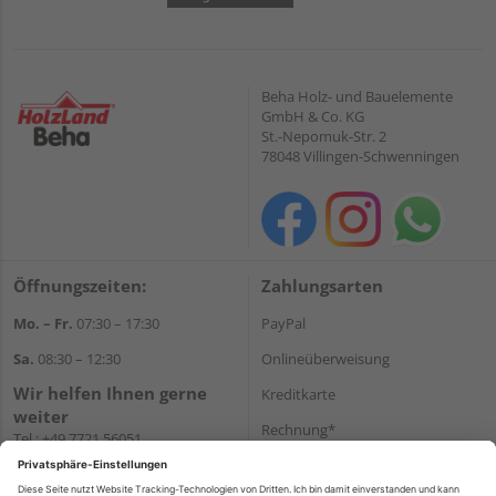
Beha Holz- und Bauelemente
GmbH & Co. KG
St.-Nepomuk-Str. 2
78048 Villingen-Schwenningen
Öffnungszeiten:
Zahlungsarten
Mo. – Fr.
07:30 – 17:30
PayPal
Sa.
08:30 – 12:30
Onlineüberweisung
Wir helfen Ihnen gerne
Kreditkarte
weiter
Rechnung*
Tel.:
+49 7721 56051
E-Mail:
onlineshop@holzland-
*Bonität vorausgesetzt
beha.de