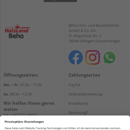
Beha Holz- und Bauelemente
GmbH & Co. KG
St.-Nepomuk-Str. 2
78048 Villingen-Schwenningen
Öffnungszeiten:
Zahlungsarten
Mo. – Fr.
07:30 – 17:30
PayPal
Sa.
08:30 – 12:30
Onlineüberweisung
Wir helfen Ihnen gerne
Kreditkarte
weiter
Rechnung*
Tel.:
+49 7721 56051
E-Mail:
onlineshop@holzland-
*Bonität vorausgesetzt
beha.de