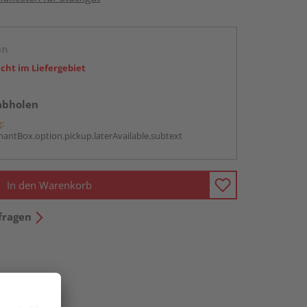
en
icht im Liefergebiet
abholen
g:
antBox.option.pickup.laterAvailable.subtext
In den Warenkorb
fragen