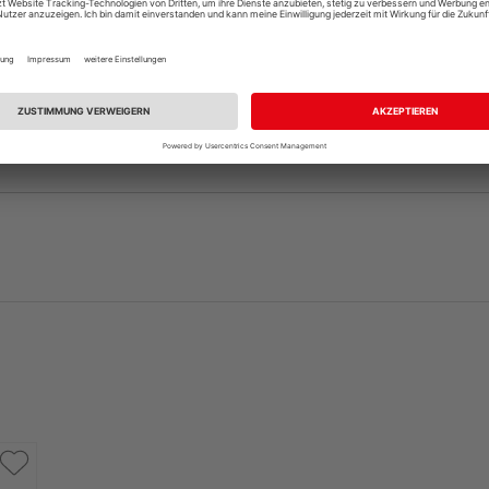
andelt es sich nur um ein Türblatt, die dazu passende Zar
, sofern nicht bereits vorhanden. Ihr HolzLand-Fachhändle