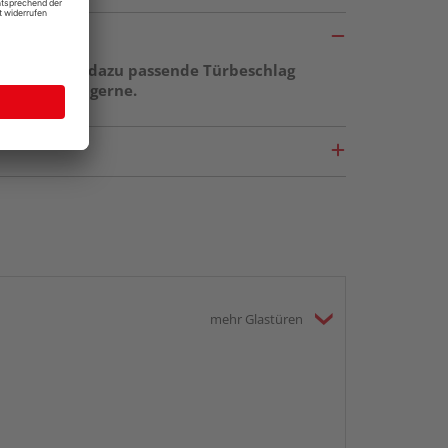
ge sowie der dazu passende Türbeschlag
r berät Sie gerne.
mehr Glastüren