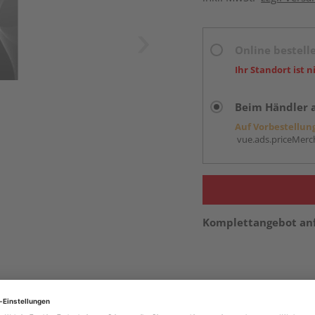
Online bestell
Ihr Standort ist n
Beim Händler 
Auf Vorbestellun
vue.ads.priceMerch
Komplettangebot an