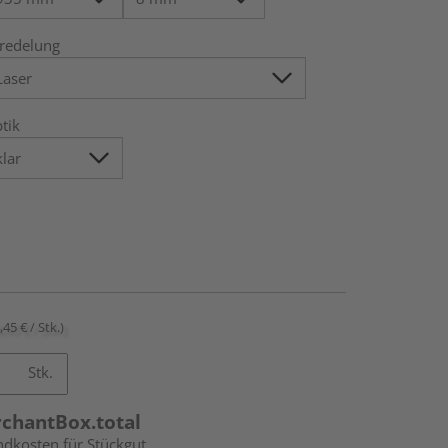
redelung
tik
,45 € / Stk.)
Stk.
rchantBox.total
ndkosten für Stückgut