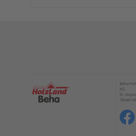
Beha Hol
KG
St.-Nepo
78048 Vi