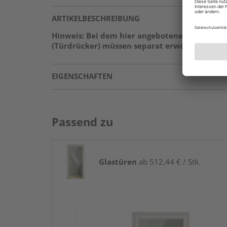
ARTIKELBESCHREIBUNG
Hinweis: Bei dem hier angebotenen Produkt h
(Türdrücker) müssen separat erworben werden
EIGENSCHAFTEN
Passend zu
Glastüren
ab 512,44 € / Stk.