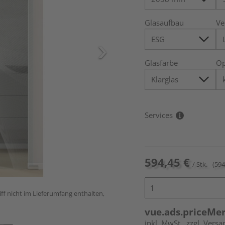
Glasaufbau
Ve
Glasfarbe
Op
Services
594,45 €
/ Stk.
(594
ff nicht im Lieferumfang enthalten,
vue.ads.priceMe
inkl. MwSt.
zzgl. Versa