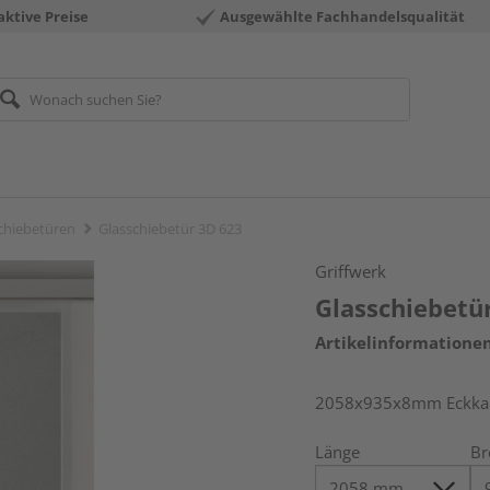
aktive Preise
Ausgewählte Fachhandelsqualität
chiebetüren
Glasschiebetür 3D 623
Griffwerk
Glasschiebetü
Artikelinformatione
2058x935x8mm Eckkant
Länge
Br