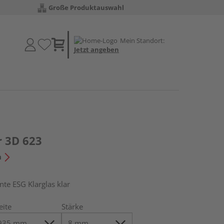
Große Produktauswahl
Mein Standort:
Jetzt angeben
r 3D 623
n
e ESG Klarglas klar
eite
Stärke