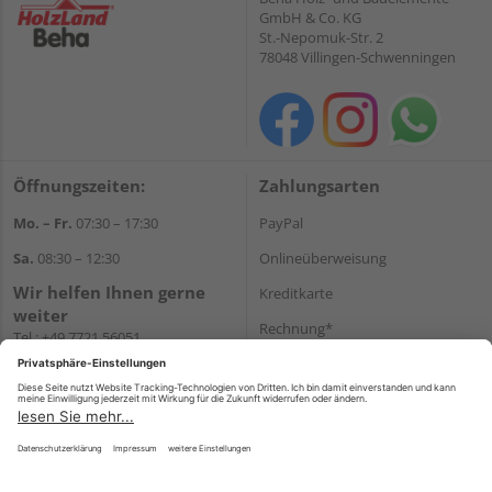
GmbH & Co. KG
St.-Nepomuk-Str. 2
78048 Villingen-Schwenningen
Öffnungszeiten:
Zahlungsarten
Mo. – Fr.
07:30 – 17:30
PayPal
Sa.
08:30 – 12:30
Onlineüberweisung
Wir helfen Ihnen gerne
Kreditkarte
weiter
Rechnung*
Tel.:
+49 7721 56051
E-Mail:
onlineshop@holzland-
*Bonität vorausgesetzt
beha.de
Versand
WhatsApp
Versandkosten