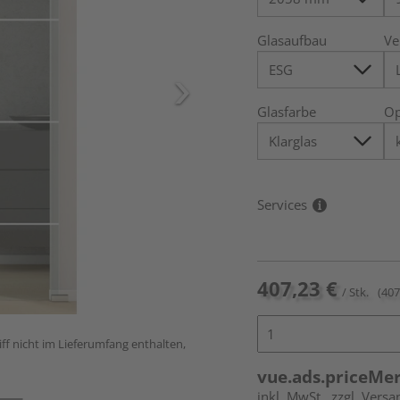
Glasaufbau
Ve
Glasfarbe
Op
Services
407,23 €
/ Stk.
(407
ff nicht im Lieferumfang enthalten,
vue.ads.priceMe
inkl. MwSt.
zzgl. Versa