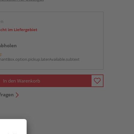
en
icht im Liefergebiet
abholen
g:
antBox.option.pickup.laterAvailable.subtext
In den Warenkorb
fragen