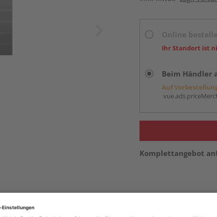
Online bestell
Ihr Standort ist n
Beim Händler 
Auf Vorbestellun
vue.ads.priceMerch
Komplettangebot an