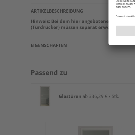
ARTIKELBESCHREIBUNG
Hinweis: Bei dem hier angebotenen Produkt h
(Türdrücker) müssen separat erworben werden
EIGENSCHAFTEN
Passend zu
Glastüren
ab 336,29 € / Stk.