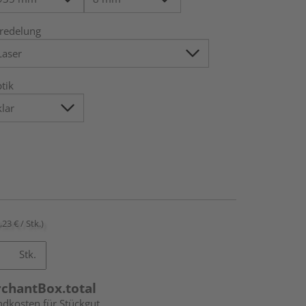
redelung
tik
,23 € / Stk.)
Stk.
rchantBox.total
ndkosten für Stückgut