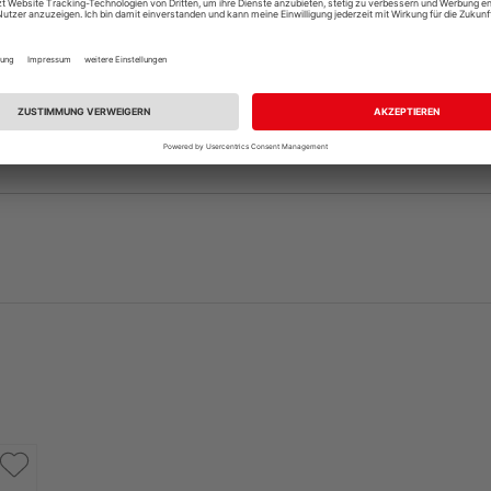
andelt es sich nur um ein Türblatt, die dazu passende Zar
, sofern nicht bereits vorhanden. Ihr HolzLand-Fachhändle