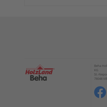
Beha Hol
KG
St.-Nepo
78048 Vi