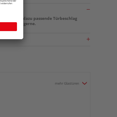
ge sowie der dazu passende Türbeschlag
r berät Sie gerne.
mehr Glastüren