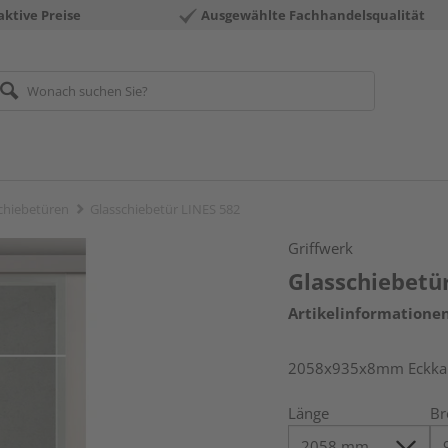
aktive Preise
Ausgewählte Fachhandelsqualität
chiebetüren
Glasschiebetür LINES 582
Griffwerk
Glasschiebetü
Artikelinformatione
2058x935x8mm Eckkant
Länge
Br