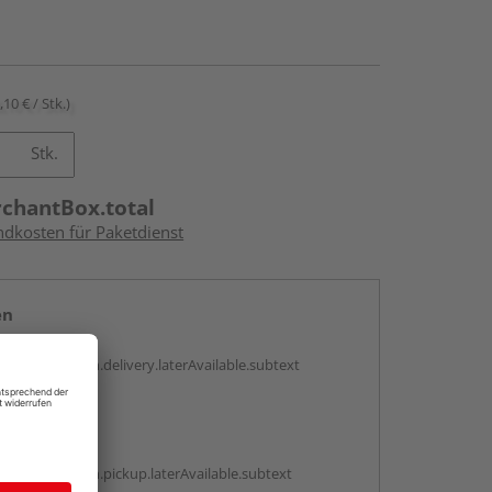
,10 € / Stk.)
Stk.
rchantBox.total
ndkosten für Paketdienst
en
g:
antBox.option.delivery.laterAvailable.subtext
abholen
g:
antBox.option.pickup.laterAvailable.subtext