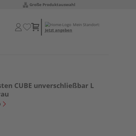
Große Produktauswahl
Mein Standort:
Jetzt angeben
sten CUBE unverschließbar L
rau
n