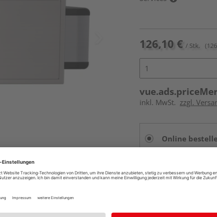
126,10 €
/ Stk.
(126
vue.ads.priceMe
inkl. MwSt.
zzgl. Versa
Online bestell
Auf Vorbestellun
vue.ads.priceMerch
Beim Händler 
Auf Vorbestellun
vue.ads.priceMerch