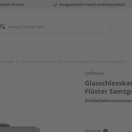
aktive Preise
Ausgewählte Fachhandelsqualität
chlösser
Glasschlosskasten CUBE unverschließbar L Flüster Samtgrau
Griffwerk
Glasschlosska
Flüster Samtg
Artikelinformatione
Services