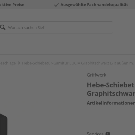
aktive Preise
Ausgewählte Fachhandelsqualität
eschläge
Hebe-Schiebetür-Garnitur LUCIA Graphitschwarz L/R außen m.
Griffwerk
Hebe-Schiebet
Graphitschwar
Artikelinformatione
Services