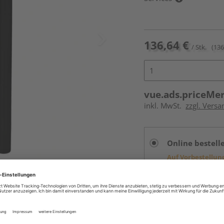
136,64 €
/ Stk.
(136
vue.ads.priceMe
inkl. MwSt.
zzgl. Versa
Online bestell
Auf Vorbestellun
vue.ads.priceMerch
Beim Händler 
Auf Vorbestellun
vue.ads.priceMerch