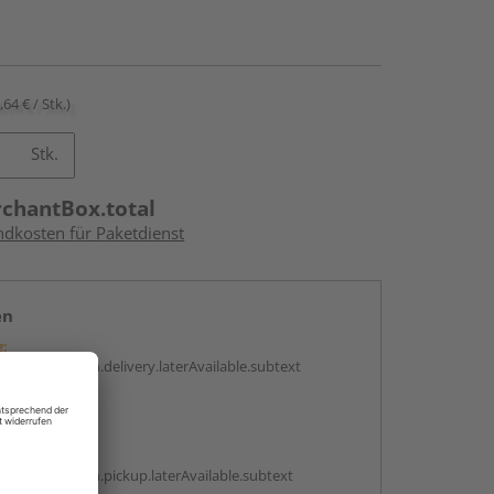
,64 € / Stk.)
Stk.
rchantBox.total
ndkosten für Paketdienst
en
g:
antBox.option.delivery.laterAvailable.subtext
abholen
g:
antBox.option.pickup.laterAvailable.subtext