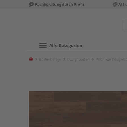
Fachberatung durch Profis
Attr
Alle Kategorien
Home
Bodenbeläge
Designboden
PVC-freie Designb