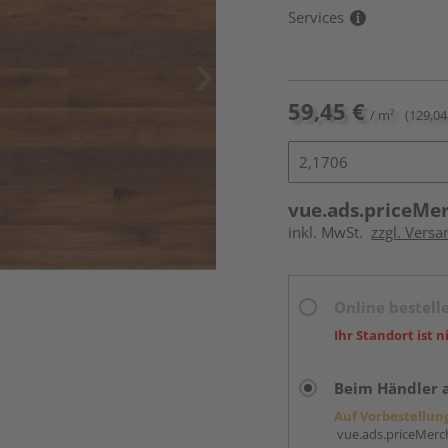
Services
59,45 €
/ m²
(129,04
vue.ads.priceMe
inkl. MwSt.
zzgl. Versa
Online bestell
Ihr Standort ist n
Beim Händler 
Auf Vorbestellun
vue.ads.priceMerch