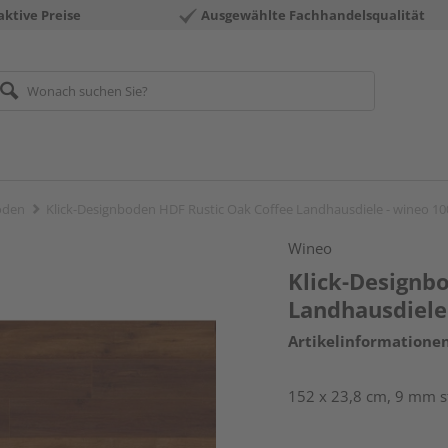
aktive Preise
Ausgewählte Fachhandelsqualität
öden
Klick-Designboden HDF Rustic Oak Coffee Landhausdiele - wineo 1
Wineo
Klick-Designb
Landhausdiele
Artikelinformatione
152 x 23,8 cm, 9 mm s