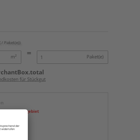
€ / Paket(e))
m²
Paket(e)
rchantBox.total
ndkosten für Stückgut
en
icht im Liefergebiet
abholen
g: