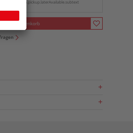
antBox.option.pickup.laterAvailable.subtext
In den Warenkorb
fragen