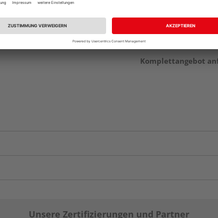
vue.ads.priceMerch
Komplettangebot an
Unsere Zertifizierungen und Partner