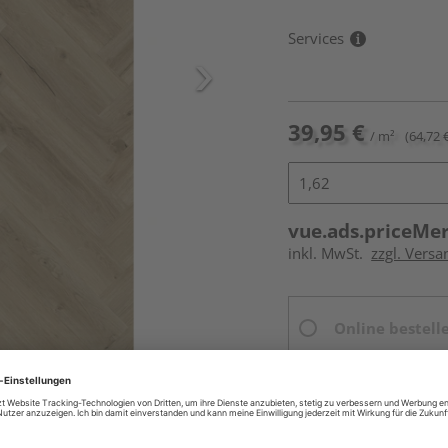
Services
39,95 €
/ m²
(64,72 
vue.ads.priceMe
inkl. MwSt.
zzgl. Versa
Online bestell
Ihr Standort ist n
Beim Händler 
Auf Vorbestellun