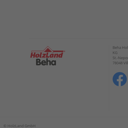
Beha Hol
KG
St.-Nepo
78048 Vi
©
HolzLand GmbH