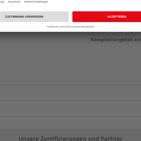
vue.ads.priceMerch
Komplettangebot an
Unsere Zertifizierungen und Partner