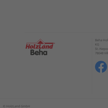
Beha Hol
KG
St.-Nepo
78048 Vi
©
HolzLand GmbH