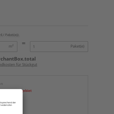
 € / Paket(e))
m²
Paket(e)
rchantBox.total
ndkosten für Stückgut
en
icht im Liefergebiet
abholen
g: