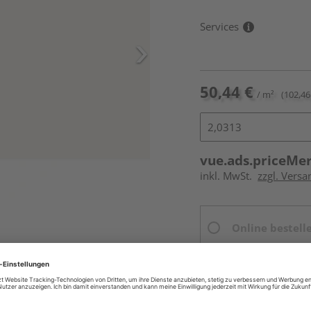
Services
50,44 €
/ m²
(102,46
vue.ads.priceMe
inkl. MwSt.
zzgl. Versa
Online bestell
Ihr Standort ist n
Beim Händler 
Auf Vorbestellun