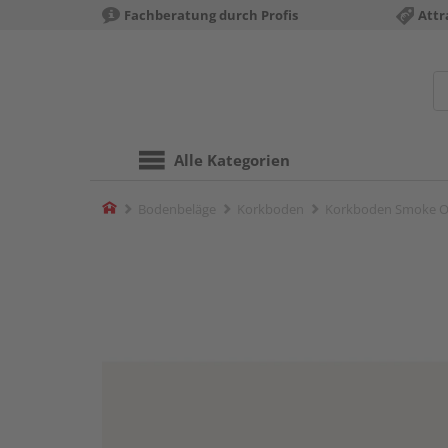
Fachberatung durch Profis
Attr
Alle Kategorien
Home
Bodenbeläge
Korkboden
Korkboden Smoke Oak