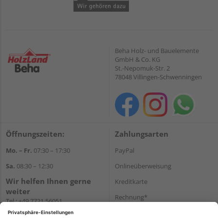
Beha Holz- und Bauelemente
GmbH & Co. KG
St.-Nepomuk-Str. 2
78048 Villingen-Schwenningen
Öffnungszeiten:
Zahlungsarten
Mo. – Fr.
07:30 – 17:30
PayPal
Sa.
08:30 – 12:30
Onlineüberweisung
Wir helfen Ihnen gerne
Kreditkarte
weiter
Rechnung*
Tel.:
+49 7721 56051
E-Mail:
onlineshop@holzland-
*Bonität vorausgesetzt