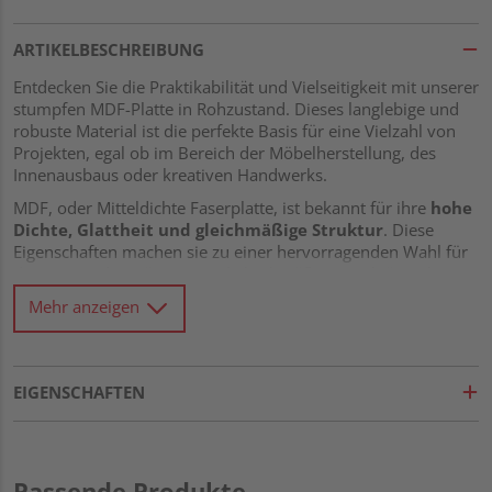
ARTIKELBESCHREIBUNG
Entdecken Sie die Praktikabilität und Vielseitigkeit mit unserer
stumpfen MDF-Platte in Rohzustand. Dieses langlebige und
robuste Material ist die perfekte Basis für eine Vielzahl von
Projekten, egal ob im Bereich der Möbelherstellung, des
Innenausbaus oder kreativen Handwerks.
MDF, oder Mitteldichte Faserplatte, ist bekannt für ihre
hohe
Dichte, Glattheit und gleichmäßige Struktur
. Diese
Eigenschaften machen sie zu einer hervorragenden Wahl für
diejenigen, die Präzision und gleichmäßige Qualität in ihren
Projekten suchen. Sie bietet eine hervorragende Basis für
Mehr anzeigen
viele Arten von Oberflächenbehandlungen, einschließlich
Lackieren, Beizen oder Furnieren.
Ein besonderes Merkmal dieser MDF-Platte ist ihre
stumpfe
EIGENSCHAFTEN
Verbindung
. Dies bedeutet, dass sie ohne Nut und Feder
geliefert wird, wodurch Sie die volle Flexibilität bei der
Gestaltung und Anpassung an Ihre spezifischen
Projekterfordernisse haben. Obwohl dies möglicherweise
eine zusätzliche Verarbeitung erfordert, ermöglicht es Ihnen,
Passende Produkte