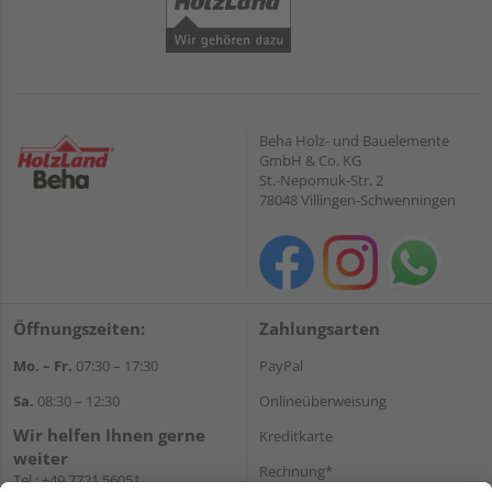
Beha Holz- und Bauelemente
GmbH & Co. KG
St.-Nepomuk-Str. 2
78048 Villingen-Schwenningen
Öffnungszeiten:
Zahlungsarten
Mo. – Fr.
07:30 – 17:30
PayPal
Sa.
08:30 – 12:30
Onlineüberweisung
Wir helfen Ihnen gerne
Kreditkarte
weiter
Rechnung*
Tel.:
+49 7721 56051