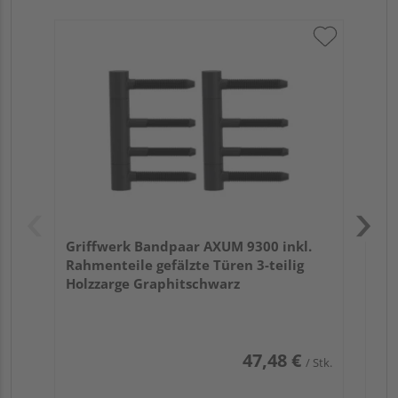
Gr
Rah
St
Griffwerk Bandpaar AXUM 9300 inkl.
Rahmenteile gefälzte Türen 3-teilig
Holzzarge Graphitschwarz
47,48 €
/ Stk.