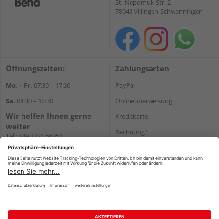
St.-Nepomuk-Str. 2
78048 Villingen-Schwenningen
Öffnungszeiten:
Zahlungsarten
Mo. – Fr.
07:30 – 17:30
PayPal
Sa.
08:30 – 12:30
Onlineüberweisung
Wir helfen Ihnen gerne
Kreditkarte
weiter
Rechnung*
Tel.:
+49 7721 56051
E-Mail:
onlineshop@holzland-
*Bonität vorausgesetzt
beha.de
Versand
WhatsApp
Versandkosten
Impressum
AGB
Widerruf
Datenschutz