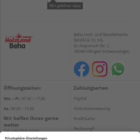
Beha Holz- und Bauelemente
GmbH & Co. KG
St.-Nepomuk-Str. 2
78048 Villingen-Schwenningen
Öffnungszeiten:
Zahlungsarten
Mo. – Fr.
07:30 – 17:30
PayPal
Sa.
08:30 – 12:30
Onlineüberweisung
Wir helfen Ihnen gerne
Kreditkarte
weiter
Rechnung*
Tel.:
+49 7721 56051
E-Mail:
onlineshop@holzland-
*Bonität vorausgesetzt