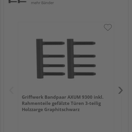
mehr Bänder
Gr
Rah
St
Griffwerk Bandpaar AXUM 9300 inkl.
Rahmenteile gefälzte Türen 3-teilig
Holzzarge Graphitschwarz