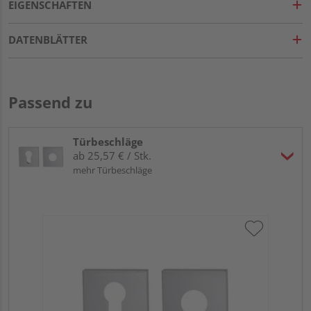
EIGENSCHAFTEN
DATENBLÄTTER
Passend zu
Türbeschläge
ab 25,57 € / Stk.
mehr Türbeschläge
Gri
ma.