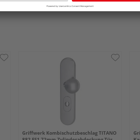
Griffwerk Kombischutzbeschlag TITANO
Gr
882 ES1 72mm Zylinderabdeckung Tür
Ka