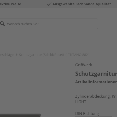
aktive Preise
Ausgewählte Fachhandelsqualität
eschläge
Schutzgarnitur (Schild/Rosette) "TITANO 882"
Griffwerk
Schutzgarnitur
Artikelinformatione
Zylinderabdeckung, Kna
LIGHT
DIN Richtung