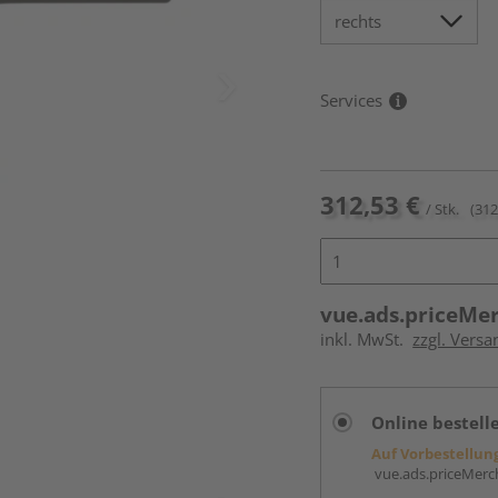
Services
312,53 €
/ Stk.
(312
vue.ads.priceMe
inkl. MwSt.
zzgl. Versa
Online bestell
Auf Vorbestellun
vue.ads.priceMerch