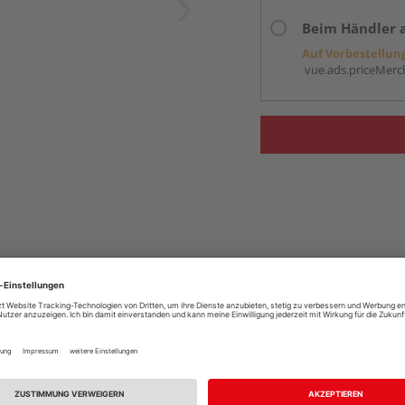
Beim Händler 
Auf Vorbestellun
vue.ads.priceMerch