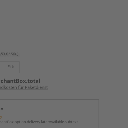
,53 € / Stk.)
Stk.
rchantBox.total
ndkosten für Paketdienst
en
g:
antBox.option.delivery.laterAvailable.subtext