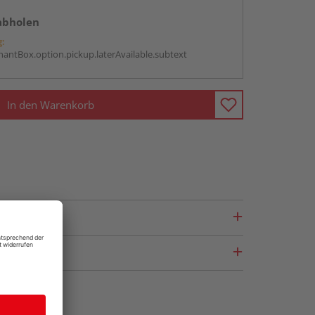
abholen
g:
antBox.option.pickup.laterAvailable.subtext
In den Warenkorb