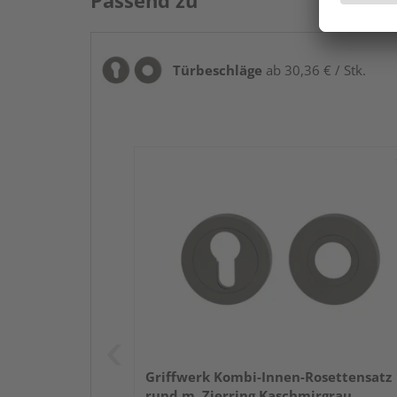
Passend zu
Türbeschläge
ab 30,36 € / Stk.
Griffwerk Kombi-Innen-Rosettensatz
rund m. Zierring Kaschmirgrau