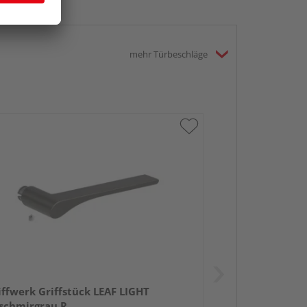
mehr Türbeschläge
iffwerk Griffstück LEAF LIGHT
schmirgrau R