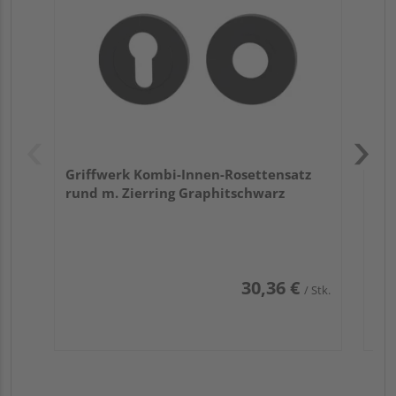
Zy
Ede
Griffwerk Kombi-Innen-Rosettensatz
rund m. Zierring Graphitschwarz
30,36 €
/ Stk.