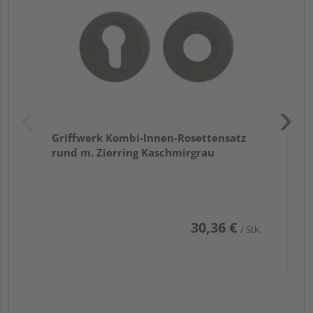
Zy
Ede
Griffwerk Kombi-Innen-Rosettensatz
rund m. Zierring Kaschmirgrau
30,36 €
/ Stk.