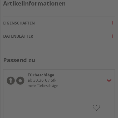
Artikelinformationen
EIGENSCHAFTEN
DATENBLÄTTER
Passend zu
Türbeschläge
ab 30,36 € / Stk.
mehr Türbeschläge
Gr
TI