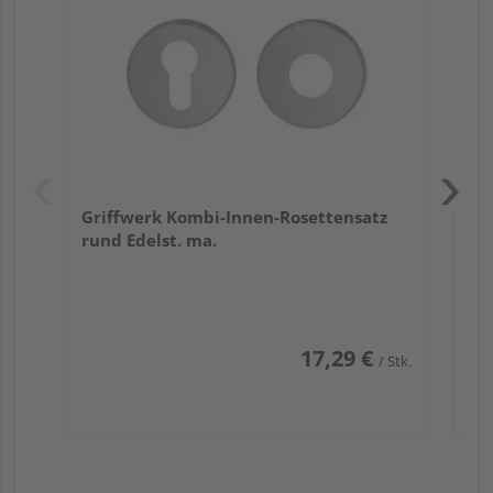
Zy
Ede
Griffwerk Kombi-Innen-Rosettensatz
rund Edelst. ma.
17,29 €
/ Stk.