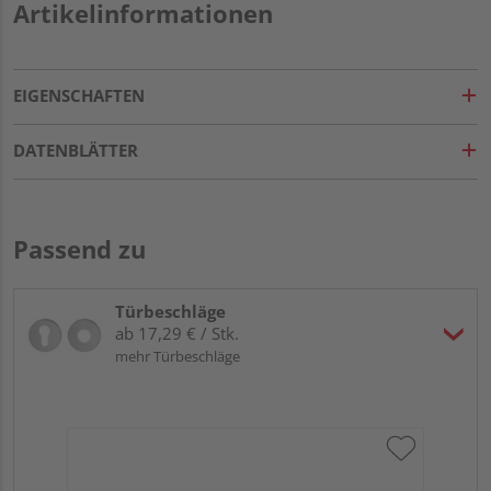
Artikelinformationen
EIGENSCHAFTEN
DATENBLÄTTER
Passend zu
Türbeschläge
ab 17,29 € / Stk.
mehr Türbeschläge
Gr
TI