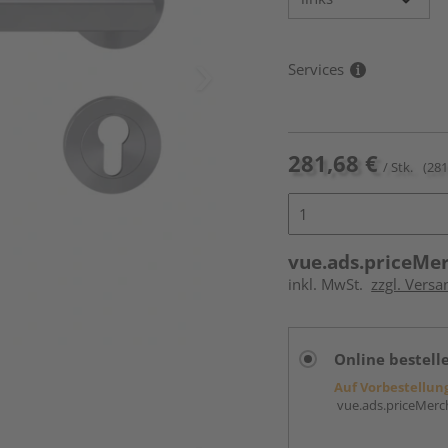
Services
281,68 €
/ Stk.
(281
vue.ads.priceMe
inkl. MwSt.
zzgl. Versa
Online bestell
Auf Vorbestellun
vue.ads.priceMerch