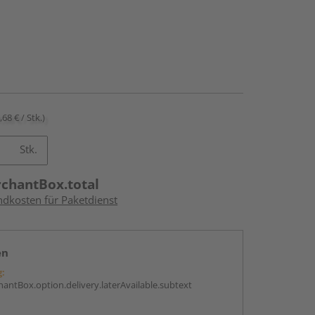
,68 € / Stk.)
Stk.
rchantBox.total
ndkosten für Paketdienst
en
g:
antBox.option.delivery.laterAvailable.subtext