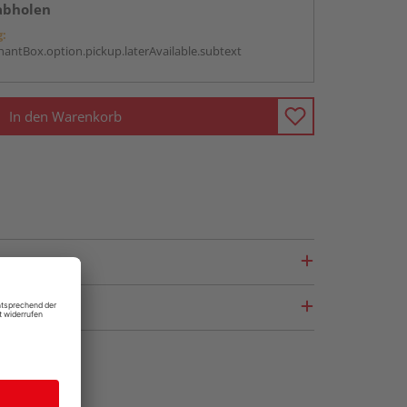
abholen
g:
antBox.option.pickup.laterAvailable.subtext
In den Warenkorb