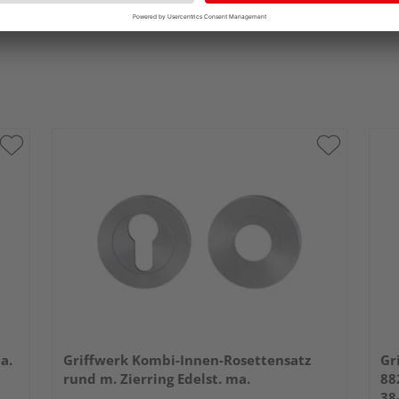
a.
Griffwerk Kombi-Innen-Rosettensatz
Gr
rund m. Zierring Edelst. ma.
88
38