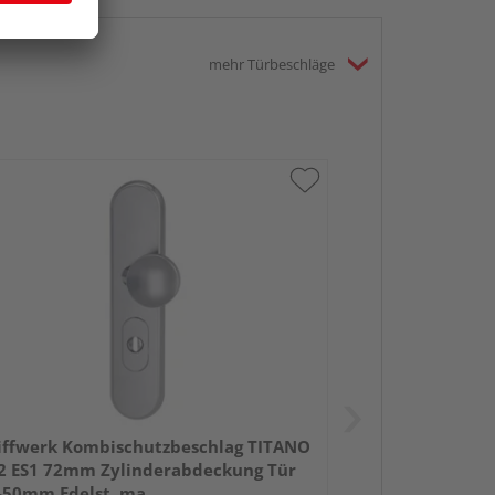
mehr Türbeschläge
iffwerk Kombischutzbeschlag TITANO
2 ES1 72mm Zylinderabdeckung Tür
-50mm Edelst. ma.