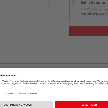
Beim Händler 
Auf Vorbestellun
vue.ads.priceMerch