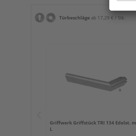
Türbeschläge
ab 17,29 € / Stk.
Griffwerk Griffstück TRI 134 Edelst. m
L