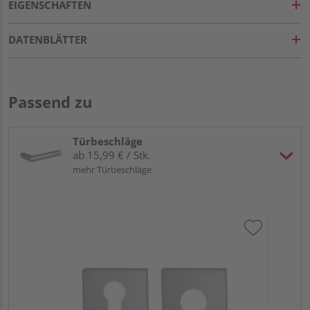
EIGENSCHAFTEN
DATENBLÄTTER
Passend zu
Türbeschläge
ab 15,99 € / Stk.
mehr Türbeschläge
Gri
L/R