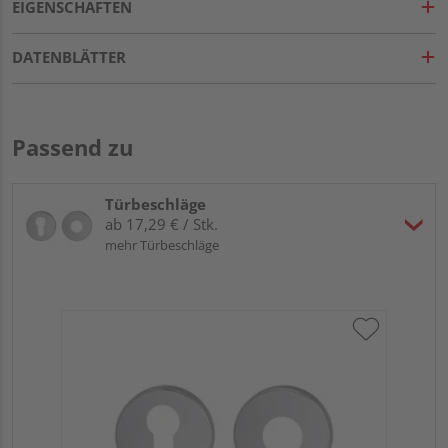
EIGENSCHAFTEN
DATENBLÄTTER
Passend zu
Türbeschläge
ab 17,29 € / Stk.
mehr Türbeschläge
Gr
TI
Zy
Ede