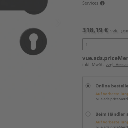
Services
318,19 €
/ Stk.
(318
vue.ads.priceMe
inkl. MwSt.
zzgl. Versa
Online bestell
Auf Vorbestellun
vue.ads.priceMerch
Beim Händler 
Auf Vorbestellun
vue.ads.priceMerch