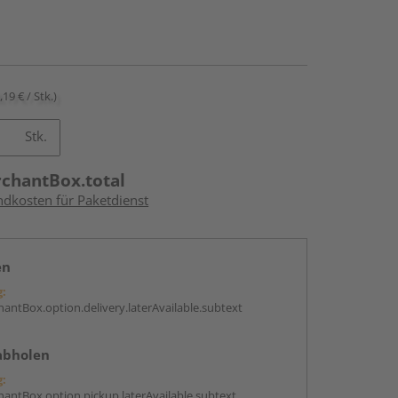
,19 € / Stk.)
Stk.
rchantBox.total
ndkosten für Paketdienst
en
g:
antBox.option.delivery.laterAvailable.subtext
abholen
g:
antBox.option.pickup.laterAvailable.subtext