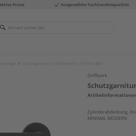
aktive Preise
Ausgewählte Fachhandelsqualität
eschläge
Schutzgarnitur (Schild/Rosette) "TITANO 882"
Griffwerk
Schutzgarnitur
Artikelinformatione
Zylinderabdeckung, Knau
MINIMAL MODERN