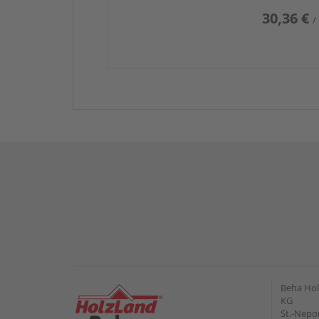
30,36 €
/
Beha Hol
KG
St.-Nepo