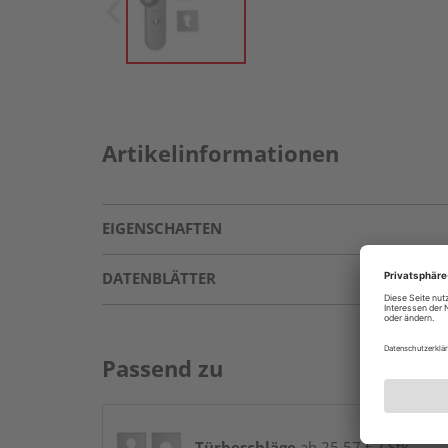
Artikelinformationen
EIGENSCHAFTEN
DATENBLÄTTER
Passend zu
Türbeschläge
ab 25,57 € / Stk.