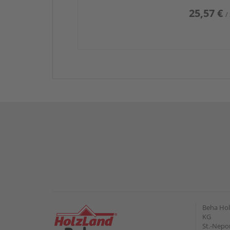
25,57 €
/
Beha Hol
KG
St.-Nepo