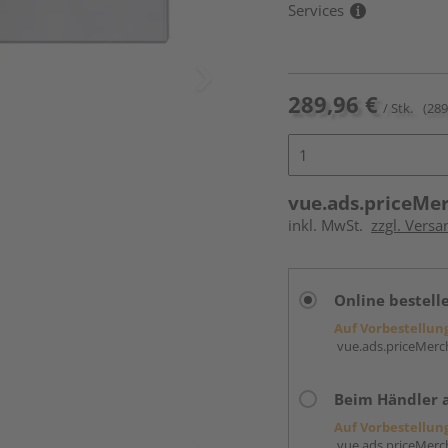
Services
289,96 €
/ Stk.
(289
vue.ads.priceMe
inkl. MwSt.
zzgl. Versa
Online bestell
Auf Vorbestellun
vue.ads.priceMerch
Beim Händler 
Auf Vorbestellun
vue.ads.priceMerch