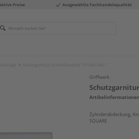
aktive Preise
Ausgewählte Fachhandelsqualität
eschläge
Schutzgarnitur (Schild/Rosette) "TITANO 882"
Griffwerk
Schutzgarnitur
Artikelinformatione
Zylinderabdeckung, Knau
SQUARE