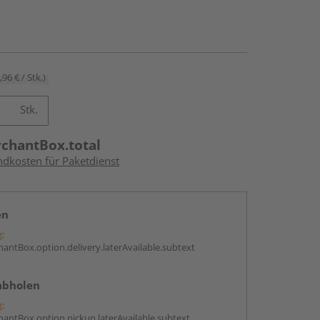
,96 € / Stk.)
Stk.
rchantBox.total
ndkosten für Paketdienst
en
g:
antBox.option.delivery.laterAvailable.subtext
abholen
g:
antBox.option.pickup.laterAvailable.subtext