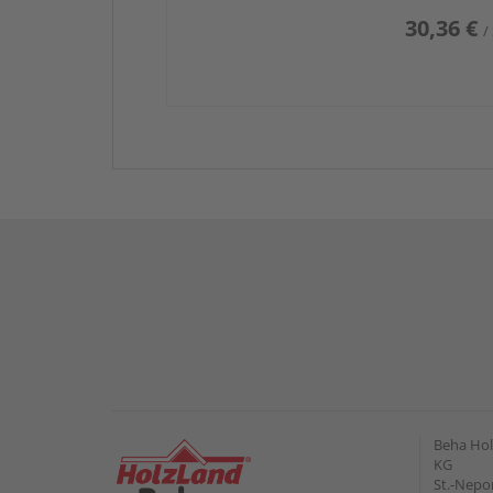
30,36 €
/
Beha Hol
KG
St.-Nepo