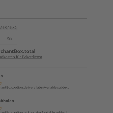
,19 € / Stk.)
Stk.
rchantBox.total
ndkosten für Paketdienst
en
g:
antBox.option.delivery.laterAvailable.subtext
abholen
g:
antBox.option.pickup.laterAvailable.subtext