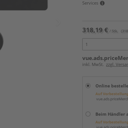
Services
318,19 €
/ Stk.
(318
vue.ads.priceMe
inkl. MwSt.
zzgl. Versa
Online bestell
Auf Vorbestellun
vue.ads.priceMerch
Beim Händler 
Auf Vorbestellun
vue.ads.priceMerch