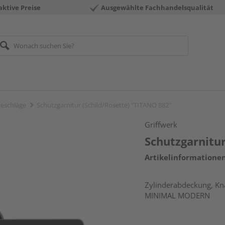
aktive Preise
Ausgewählte Fachhandelsqualität
eschläge
Schutzgarnitur (Schild/Rosette) "TITANO 882"
Griffwerk
Schutzgarnitur
Artikelinformatione
Zylinderabdeckung, Kna
MINIMAL MODERN