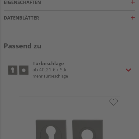
EIGENSCHAFTEN
DATENBLÄTTER
Passend zu
Türbeschläge
ab 40,21 € / Stk.
mehr Türbeschläge
Gr
TI
Zy
Ede