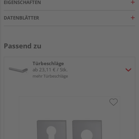
EIGENSCHAFTEN
DATENBLÄTTER
Passend zu
Türbeschläge
ab 23,11 € / Stk.
mehr Türbeschläge
Gri
L
Meh