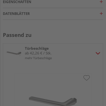
EIGENSCHAFTEN
DATENBLÄTTER
Passend zu
Türbeschläge
ab 42,26 € / Stk.
mehr Türbeschläge
Gr
TI
Zy
Ede