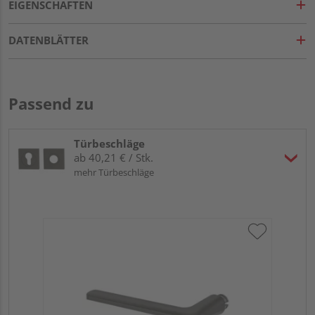
EIGENSCHAFTEN
DATENBLÄTTER
Passend zu
Türbeschläge
ab 40,21 € / Stk.
mehr Türbeschläge
Gr
eck