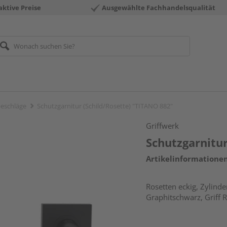
aktive Preise
Ausgewählte Fachhandelsqualität
eschläge
Schutzgarnitur (Schild/Rosette) "TITANO 882"
Griffwerk
Schutzgarnitur
Artikelinformatione
Rosetten eckig, Zylinde
Graphitschwarz, Griff