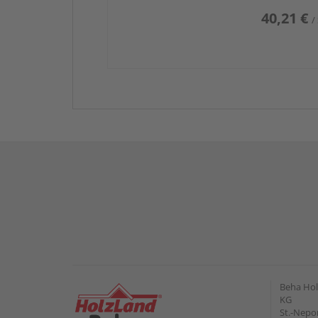
40,21 €
/
Beha Hol
KG
St.-Nepo