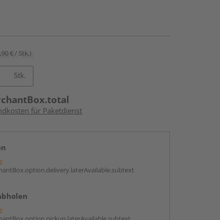
,90 € / Stk.)
Stk.
rchantBox.total
ndkosten für Paketdienst
en
g:
antBox.option.delivery.laterAvailable.subtext
abholen
g:
antBox.option.pickup.laterAvailable.subtext