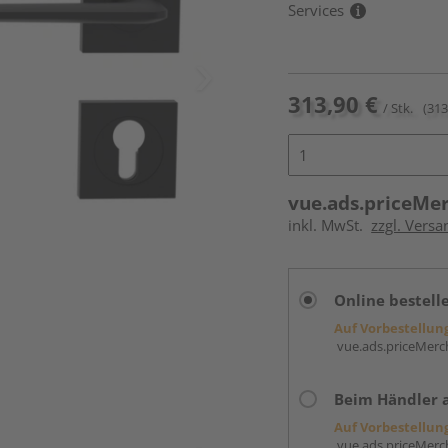
Services
313,90 €
/ Stk.
(313
vue.ads.priceMe
inkl. MwSt.
zzgl. Versa
Online bestell
Auf Vorbestellun
vue.ads.priceMerch
Beim Händler 
Auf Vorbestellun
vue.ads.priceMerch