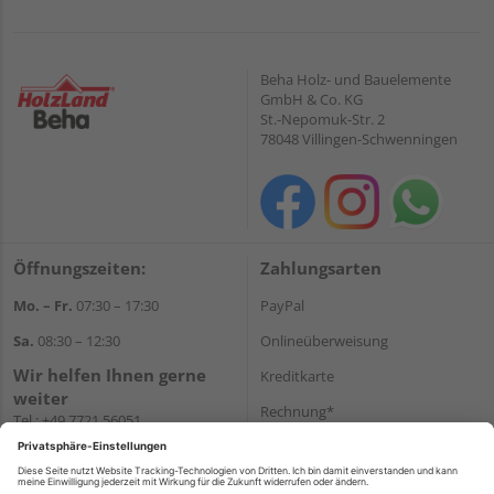
Beha Holz- und Bauelemente
GmbH & Co. KG
St.-Nepomuk-Str. 2
78048 Villingen-Schwenningen
Öffnungszeiten:
Zahlungsarten
Mo. – Fr.
07:30 – 17:30
PayPal
Sa.
08:30 – 12:30
Onlineüberweisung
Wir helfen Ihnen gerne
Kreditkarte
weiter
Rechnung*
Tel.:
+49 7721 56051
E-Mail:
onlineshop@holzland-
*Bonität vorausgesetzt
beha.de
Versand
WhatsApp