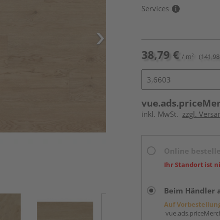
Services
38,79 €
/ m²
(141,98
vue.ads.priceMe
inkl. MwSt.
zzgl. Versa
Online bestell
Ihr Standort ist n
Beim Händler 
Auf Vorbestellun
vue.ads.priceMerch