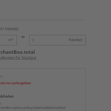
 € / Paket(e))
m²
Paket(e)
rchantBox.total
ndkosten für Stückgut
en
icht im Liefergebiet
abholen
g:
antBox.option.pickup.laterAvailable.subtext