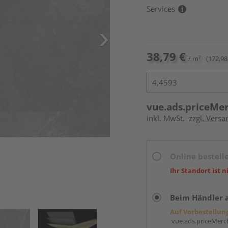
Services
38,79 €
/ m²
(172,98
vue.ads.priceMe
inkl. MwSt.
zzgl. Versa
Online bestell
Ihr Standort ist n
Beim Händler 
Auf Vorbestellun
vue.ads.priceMerch