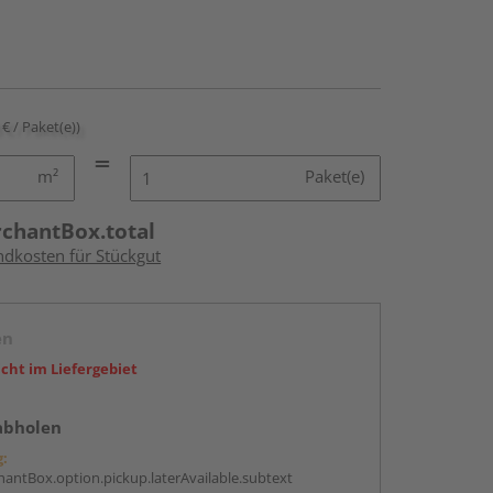
 € / Paket(e))
m²
Paket(e)
rchantBox.total
ndkosten für Stückgut
en
icht im Liefergebiet
abholen
g:
antBox.option.pickup.laterAvailable.subtext