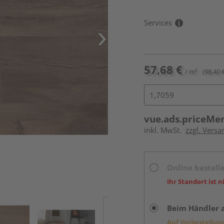
Services
57,68 €
/ m²
(98,40 
vue.ads.priceMe
inkl. MwSt.
zzgl. Versa
Online bestell
Ihr Standort ist n
Beim Händler 
Auf Vorbestellun