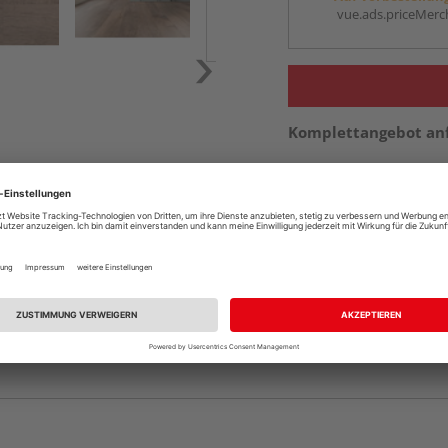
vue.ads.priceMerch
Komplettangebot an