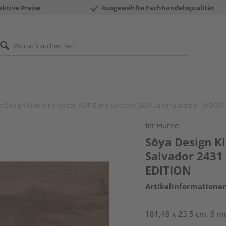
aktive Preise
Ausgewählte Fachhandelsqualität
a Design Klick-Vinylboden HDF Eiche Salvador 2431 Landhausdiele - WOOD
ter Hürne
Sōya Design K
Salvador 2431
EDITION
Artikelinformatione
181,48 x 23,5 cm, 6 mm