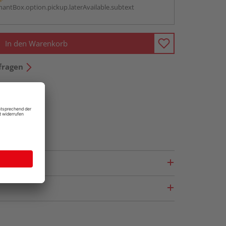
antBox.option.pickup.laterAvailable.subtext
In den Warenkorb
fragen