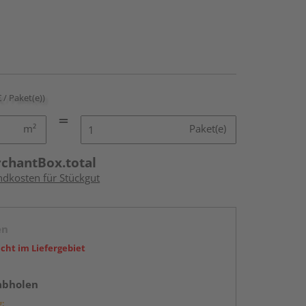
€ / Paket(e))
m²
Paket(e)
rchantBox.total
ndkosten für Stückgut
en
icht im Liefergebiet
abholen
g: