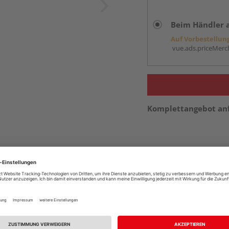
Beim Händler 
Auf Vorbestellun
vue.ads.priceMerch
Komplettangebot an