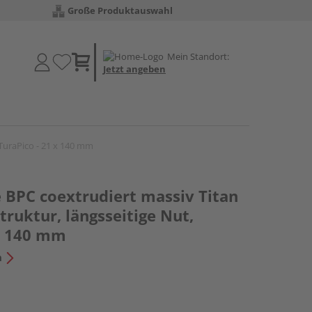
Große Produktauswahl
Mein Standort:
Jetzt angeben
 TuraPico - 21 x 140 mm
 BPC coextrudiert massiv Titan
struktur, längsseitige Nut,
 x 140 mm
n