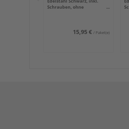
Edelstahl Schwarz, inkl.
Ed
Schrauben, ohne
Sc
Bit+Bohrer, 25 Stück/Karton
Bi
15,95 €
/ Paket(e)