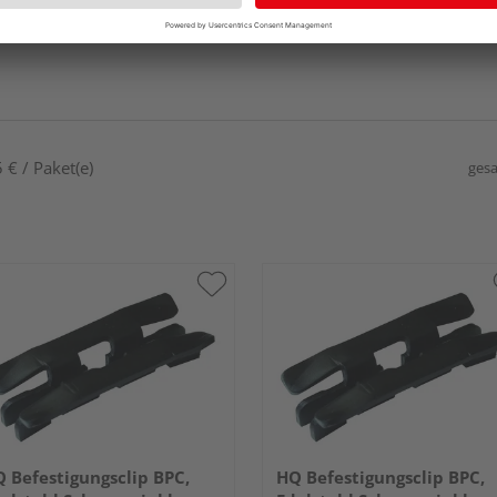
 € / Paket(e)
gesa
 Befestigungsclip BPC,
HQ Befestigungsclip BPC,