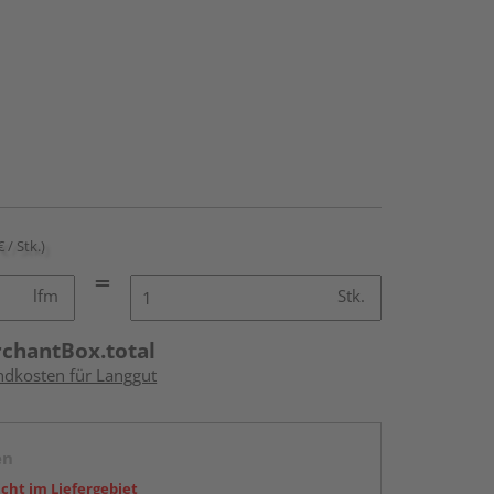
€ / Stk.)
lfm
Stk.
rchantBox.total
andkosten für Langgut
en
icht im Liefergebiet