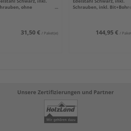
elstahl Schwarz, inkl.
Edelstahl Schwarz, inkl.
hrauben, ohne
Schrauben, inkl. Bit+Bohre
t+Bohrer, 50 Stück/Karton
250 Stück/Eimer
31,50 €
144,95 €
/ Paket(e)
/ Pake
Unsere Zertifizierungen und Partner