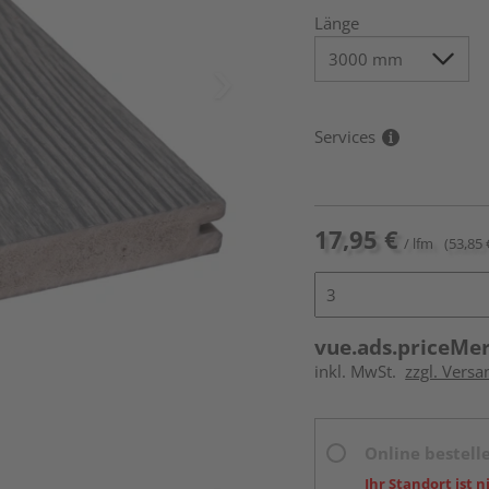
Länge
Services
17,95 €
/ lfm
(53,85 
vue.ads.priceMe
inkl. MwSt.
zzgl. Vers
Online bestell
Ihr Standort ist n