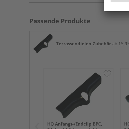
Passende Produkte
Terrassendielen-Zubehör
ab 15,95
HQ Anfangs-/Endclip BPC,
HQ