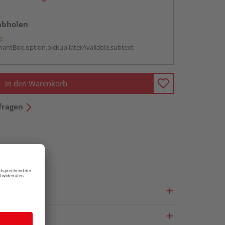
abholen
g:
antBox.option.pickup.laterAvailable.subtext
In den Warenkorb
fragen