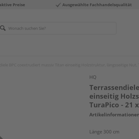
aktive Preise
Ausgewählte Fachhandelsqualität
iele BPC coextrudiert massiv Titan einseitig Holzstruktur, längsseitige Nut,
HQ
Terrassendiele
einseitig Holz
TuraPico - 21
Artikelinformatione
Länge 300 cm