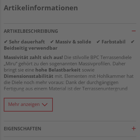
Artikelinformationen
ARTIKELBESCHREIBUNG
✔ Sehr dauerhaft ✔ Massiv & solide ✔ Farbstabil ✔
Beidseitig verwendbar
Massivität zahlt sich aus!
Die stilvolle BPC Terrassendiele
„Miru“ gehört zu den sogenannten Massivprofilen. Daher
bringt sie eine
hohe Belastbarkeit
sowie
Dimensionsstabilität
mit. Elementen mit Hohlkammer hat
die Diele noch mehr voraus: Dank der durchgängigen
Fertigung aus einem Material ist der Terrassenuntergrund
leichter zu verarbeiten
als seine innen ausgehöhlten
Verwandten. Zusätzlich weist er eine durchschnittlich
Mehr anzeigen
längere Lebensdauer
auf. Stichwort
Dauerhaftigkeit
:
Beim Vergleich mit hochwertigen Tropenhölzern hält BPC
problemlos mit und liegt bei einem Wert von
1-2
. Damit steht
der Naturfaser-Verbundwerkstoff BPC klassischen
EIGENSCHAFTEN
Massivholzdielen in nichts nach. Er wird aus natürlichen
Bambusfasern und ausgesuchten Kunststoffen sowie