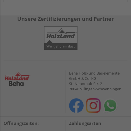
HQ
: Die Serie „Miru“ ist Bestandteil des vielfältigen
Sortiments von
HQ
. Die etablierte Marke besticht mit ihren
hohen Anforderungen an die Produktqualität
– und das
Unsere Zertifizierungen und Partner
seit 1998. Auf Basis dieser
langjährigen Erfahrung
treffen
Experten eine sorgfältige Auswahl der Sortimente.
Professionellen Ansprüchen
werden die HQ Sortimente
deshalb ganz und gar gerecht. Überzeugen Sie sich selbst,
indem Sie sich eine der modernen Lösungen in Ihren Garten
holen, wie zum Beispiel die HQ Terrassendiele BPC „Miru“ in
Anthrazit.
Beha Holz- und Bauelemente
GmbH & Co. KG
St.-Nepomuk-Str. 2
78048 Villingen-Schwenningen
Öffnungszeiten:
Zahlungsarten