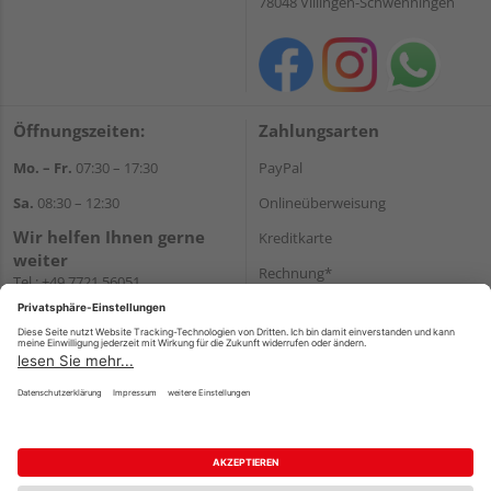
78048 Villingen-Schwenningen
Öffnungszeiten:
Zahlungsarten
Mo. – Fr.
07:30 – 17:30
PayPal
Sa.
08:30 – 12:30
Onlineüberweisung
Wir helfen Ihnen gerne
Kreditkarte
weiter
Rechnung*
Tel.:
+49 7721 56051
E-Mail:
onlineshop@holzland-
*Bonität vorausgesetzt
beha.de
Versand
WhatsApp
Versandkosten
Impressum
AGB
Widerruf
Datenschutz
Reservierungsbedingungen
Vertrag widerrufen