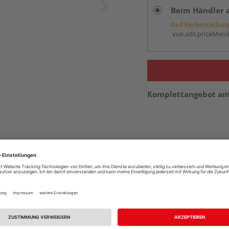
Beim Händler 
Auf Vorbestellun
vue.ads.priceMerch
Komplettangebot an