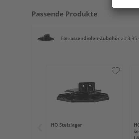
Passende Produkte
Terrassendielen-Zubehör
ab 3,95 €
HQ Stelzlager
H
se
L