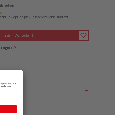
abholen
g:
antBox.option.pickup.laterAvailable.subtext
In den Warenkorb
fragen