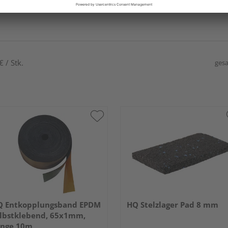
 / Stk.
gesa
Q Entkopplungsband EPDM
HQ Stelzlager Pad 8 mm
lbstklebend, 65x1mm,
änge 10m