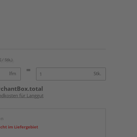
€ / Stk.)
lfm
Stk.
rchantBox.total
andkosten für Langgut
en
icht im Liefergebiet