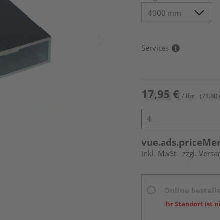
Services
17,95 €
/ lfm
(71,80 
vue.ads.priceMe
inkl. MwSt.
zzgl. Vers
Online bestell
Ihr Standort ist n