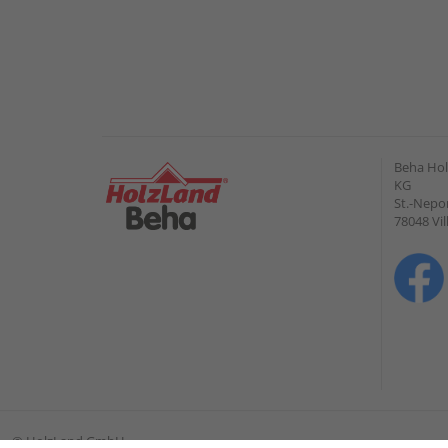
Beha Hol
KG
St.-Nepo
78048 Vi
©
HolzLand GmbH