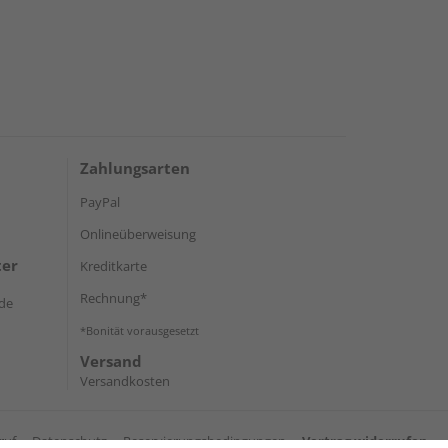
Zahlungsarten
PayPal
Onlineüberweisung
ter
Kreditkarte
Rechnung*
de
*Bonität vorausgesetzt
Versand
Versandkosten
ruf
Datenschutz
Reservierungsbedingungen
Vertrag widerrufen