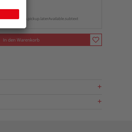
abholen
g:
antBox.option.pickup.laterAvailable.subtext
In den Warenkorb