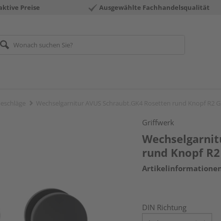
aktive Preise
Ausgewählte Fachhandelsqualität
eschläge
Wechselgarnitur AVUS Schraubt.GK4 Rosetten rund Knopf R2 G
Griffwerk
Wechselgarnit
rund Knopf R2
Artikelinformatione
DIN Richtung