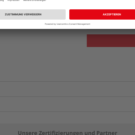
Beim Händler 
Auf Vorbestellun
vue.ads.priceMerch
Unsere Zertifizierungen und Partner