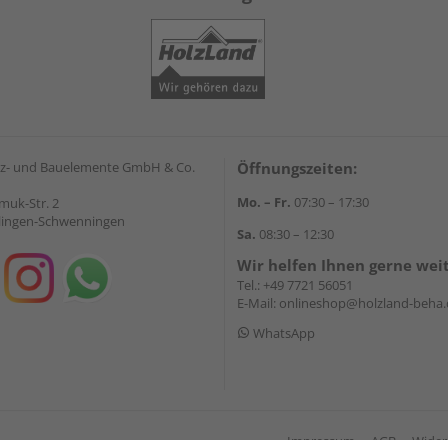
z- und Bauelemente GmbH & Co.
Öffnungszeiten:
Mo. – Fr.
07:30 – 17:30
muk-Str. 2
llingen-Schwenningen
Sa.
08:30 – 12:30
Wir helfen Ihnen gerne wei
Tel.:
+49 7721 56051
E-Mail:
onlineshop@holzland-beha.
WhatsApp
Impressum
AGB
Wider