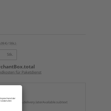
,09 € / Stk.)
Stk.
rchantBox.total
ndkosten für Paketdienst
en
g:
antBox.option.delivery.laterAvailable.subtext