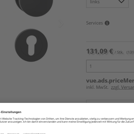
Services
131,09 €
/ Stk.
(131
vue.ads.priceMe
inkl. MwSt.
zzgl. Versa
Online bestell
Auf Vorbestellun
vue.ads.priceMerch