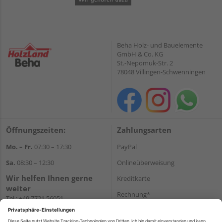
Beha Holz- und Bauelemente
GmbH & Co. KG
St.-Nepomuk-Str. 2
78048 Villingen-Schwenningen
Öffnungszeiten:
Zahlungsarten
Mo. – Fr.
07:30 – 17:30
PayPal
Sa.
08:30 – 12:30
Onlineüberweisung
Wir helfen Ihnen gerne
Kreditkarte
weiter
Rechnung*
Tel.:
+49 7721 56051
E-Mail:
onlineshop@holzland-
*Bonität vorausgesetzt
beha.de