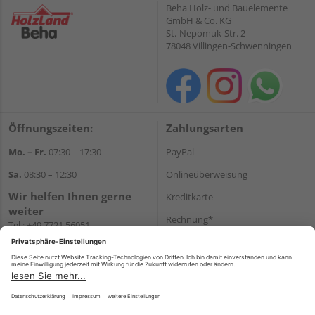
Beha Holz- und Bauelemente
GmbH & Co. KG
St.-Nepomuk-Str. 2
78048 Villingen-Schwenningen
Öffnungszeiten:
Zahlungsarten
Mo. – Fr.
07:30 – 17:30
PayPal
Sa.
08:30 – 12:30
Onlineüberweisung
Wir helfen Ihnen gerne
Kreditkarte
weiter
Rechnung*
Tel.:
+49 7721 56051
E-Mail:
onlineshop@holzland-
*Bonität vorausgesetzt
beha.de
Versand
WhatsApp
Versandkosten