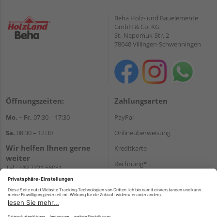
Beha Holz- und Bauelemente
GmbH & Co. KG
St.-Nepomuk-Str. 2
78048 Villingen-Schwenningen
Öffnungszeiten:
Zahlungsarten
Mo. – Fr.
07:30 – 17:30
PayPal
Sa.
08:30 – 12:30
Onlineüberweisung
Wir helfen Ihnen gerne
Kreditkarte
weiter
Rechnung*
Tel.:
+49 7721 56051
E-Mail:
onlineshop@holzland-
*Bonität vorausgesetzt
beha.de
Versand
WhatsApp
Versandkosten