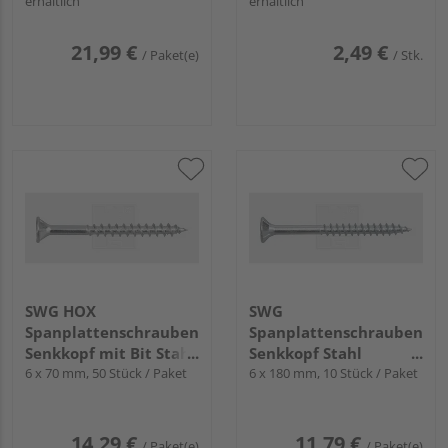
erhältlich
erhältlich
21,99 €
2,49 €
/ Paket(e)
/ Stk.
SWG HOX
SWG
Spanplattenschrauben
Spanplattenschrauben
Senkkopf mit Bit Stahl
Senkkopf Stahl
verzinkt
6 x 70 mm, 50 Stück / Paket
verzinkt - Kleinpack
6 x 180 mm, 10 Stück / Paket
Paket
14,29 €
11,79 €
/ Paket(e)
/ Paket(e)