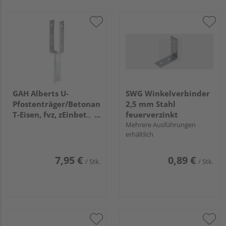
GAH Alberts U-
SWG Winkelverbinder
Pfostenträger/Betonanker
2,5 mm Stahl
T-Eisen, fvz, zEinbet.,
feuerverzinkt
BxH 71x200mm, L
Mehrere Ausführungen
erhältlich
Anker 200mm
7,95 €
0,89 €
/ Stk.
/ Stk.