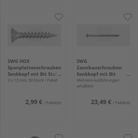
SWG HOX
SWG
Spanplattenschrauben
Zaunbauschrauben
Senkkopf mit Bit Stahl
Senkkopf mit Bit
verzinkt - Kleinpack
3 x 12 mm, 50 Stück / Paket
Edelstahl A2
Mehrere Ausführungen
erhältlich
Paket
2,99 €
23,49 €
/ Paket(e)
/ Paket(e)