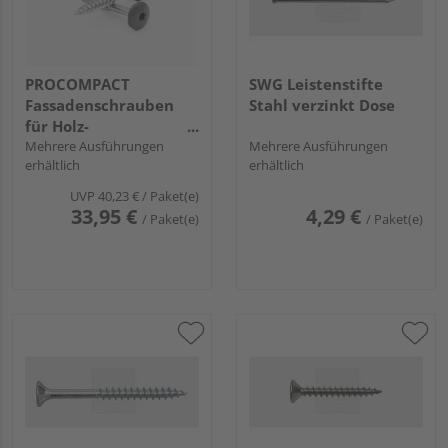
PROCOMPACT
SWG Leistenstifte
Fassadenschrauben
Stahl verzinkt Dose
für Holz-
Unterkonstruktion,
Mehrere Ausführungen
Mehrere Ausführungen
erhältlich
erhältlich
Edelstahl A2/A4,
5,5x35mm, Kopf
UVP
40,23 €
/ Paket(e)
Ø12mm TX 20
33,95 €
4,29 €
/ Paket(e)
/ Paket(e)