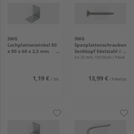
SWG
SWG
Lochplattenwinkel 80
Spanplattenschrauben
x 80 x 60 x 2,5 mm
Senkkopf Edelstahl A2
Stahl feuerverzinkt
- Kleinpack
4 x 25 mm, 150 Stück / Paket
1,19 €
13,99 €
/ Stk.
/ Paket(e)