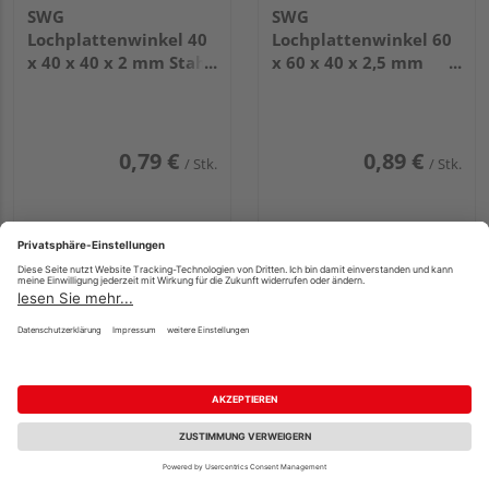
SWG
SWG
Lochplattenwinkel 40
Lochplattenwinkel 60
x 40 x 40 x 2 mm Stahl
x 60 x 40 x 2,5 mm
feuerverzinkt
Stahl feuerverzinkt
0,79 €
0,89 €
/ Stk.
/ Stk.
SWG Dachpappstifte
SWG SenkScheiben
2,5x25 Stahl
8,5mm Stahl verzinkt