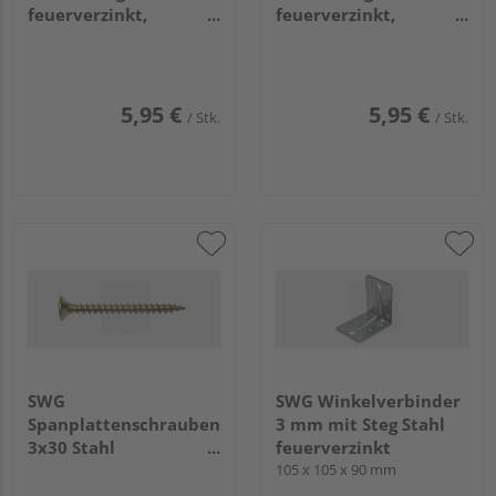
feuerverzinkt,
feuerverzinkt,
z.Aufschrauben, BxH
z.Aufschrauben, BxH
91x200mm
101x200mm
5,95 €
5,95 €
/ Stk.
/ Stk.
SWG
SWG Winkelverbinder
Spanplattenschrauben
3 mm mit Steg Stahl
3x30 Stahl
feuerverzinkt
vermessingt (50 Stück)
105 x 105 x 90 mm
- 195 33 30 63