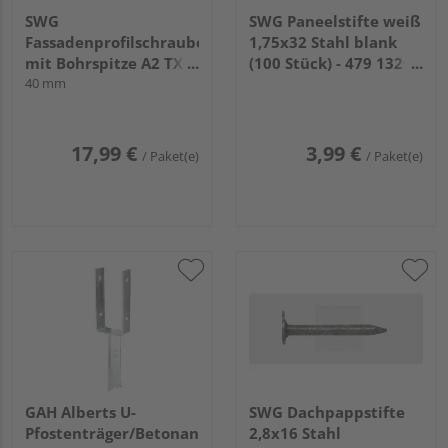
SWG
SWG Paneelstifte weiß
Fassadenprofilschraube
1,75x32 Stahl blank
mit Bohrspitze A2 TX
(100 Stück) - 479 132
10 3,2 mm (200 Stück)
40 mm
09 30
17,99 €
3,99 €
/ Paket(e)
/ Paket(e)
GAH Alberts U-
SWG Dachpappstifte
Pfostenträger/Betonanker
2,8x16 Stahl