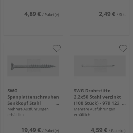
4,89 €
2,49 €
/ Paket(e)
/ Stk.
SWG
SWG Drahtstifte
Spanplattenschrauben
2,2x50 Stahl verzinkt
Senkkopf Stahl
(100 Stück) - 979 122
verzinkt Teilgewinde
Mehrere Ausführungen
50 30
Mehrere Ausführungen
erhältlich
erhältlich
19,49 €
4,59 €
/ Paket(e)
/ Paket(e)