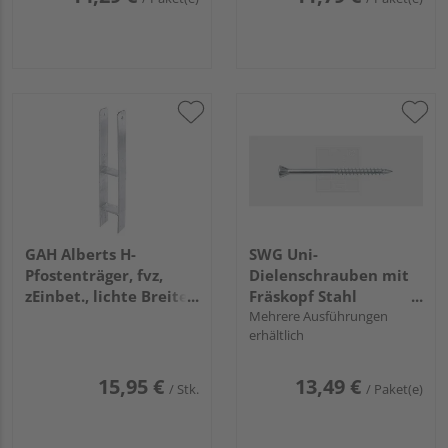
GAH Alberts H-
SWG Uni-
Pfostenträger, fvz,
Dielenschrauben mit
zEinbet., lichte Breite
Fräskopf Stahl
91mm, Gesamthöhe
verzinkt
Mehrere Ausführungen
erhältlich
600mm, Stärke 5mm
15,95 €
13,49 €
/ Stk.
/ Paket(e)