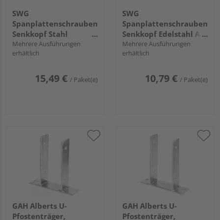
SWG
SWG
Spanplattenschrauben
Spanplattenschrauben
Senkkopf Stahl
Senkkopf Edelstahl A2
verzinkt - Großpack
Mehrere Ausführungen
- Großpack
Mehrere Ausführungen
erhältlich
erhältlich
15,49 €
10,79 €
/ Paket(e)
/ Paket(e)
GAH Alberts U-
GAH Alberts U-
Pfostenträger,
Pfostenträger,