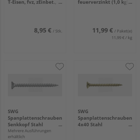
T-Eisen, fvz, zEinbet.,
feuerverzinkt (1,0 kg) -
BxH 91x200mm, L
978 528 16 70
Anker 200mm
8,95 €
11,99 €
/ Stk.
/ Paket(e)
11,99 € / kg
SWG
SWG
Spanplattenschrauben
Spanplattenschrauben
Senkkopf Stahl
4x40 Stahl
verzinkt Vollgewinde
Mehrere Ausführungen
vermessingt (50 Stück)
erhältlich
- 195 34 40 63