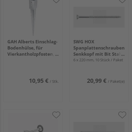
GAH Alberts Einschlag-
SWG HOX
Bodenhülse, für
Spanplattenschrauben
Vierkantholzpfosten,
Senkkopf mit Bit Stahl
feuerverzinkt,
verzinkt - Kleinpack
6 x 220 mm, 10 Stück / Paket
91x91/750mm
Beutel
10,95 €
20,99 €
/ Stk.
/ Paket(e)