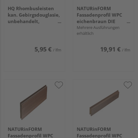
HQ Rhombusleisten
NATURinFORM
kan. Gebirgsdouglasie,
Fassadenprofil WPC
unbehandelt,
eichenbraun DIE
gehobelt,
GESTALTENDE
Mehrere Ausführungen
erhältlich
3050x68x26mm
EXKLUSIV - 152x17mm
5,95 €
19,91 €
/ lfm
/ lfm
NATURinFORM
NATURinFORM
Fassadenprofil WPC
Fassadenprofil WPC