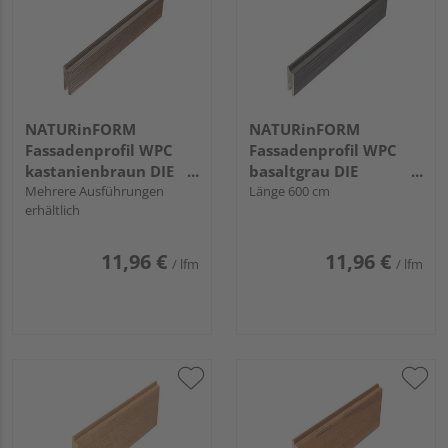
NATURinFORM
NATURinFORM
Fassadenprofil WPC
Fassadenprofil WPC
kastanienbraun DIE
basaltgrau DIE
GESTALTENDE
Mehrere Ausführungen
GESTALTENDE
Länge 600 cm
erhältlich
EXKLUSIV - 70x17mm
EXKLUSIV - 70x17mm
11,96 €
11,96 €
/ lfm
/ lfm