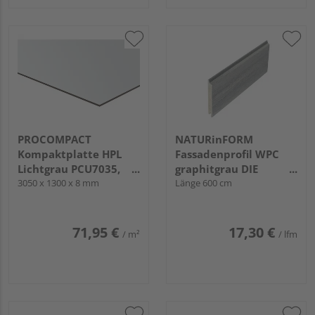
PROCOMPACT
NATURinFORM
Kompaktplatte HPL
Fassadenprofil WPC
Lichtgrau PCU7035,
graphitgrau DIE
beidseitig mit UV-
3050 x 1300 x 8 mm
GESTALTENDE -
Länge 600 cm
Schutzfilm
152x17mm
71,95 €
17,30 €
/ m²
/ lfm