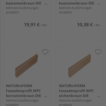
kastanienbraun DIE
kastanienbraun DIE
GESTALTENDE
Mehrere Ausführungen
GESTALTENDE -
Mehrere Ausführungen
erhältlich
erhältlich
EXKLUSIV - 152x17mm
70x17mm
19,91 €
10,38 €
/ lfm
/ lfm
NATURinFORM
NATURinFORM
Fassadenprofil WPC
Fassadenprofil WPC
bernsteinbraun DIE
eichenbraun DIE
GESTALTENDE -
Mehrere Ausführungen
GESTALTENDE -
Mehrere Ausführungen
erhältlich
erhältlich
103x17mm
103x17mm