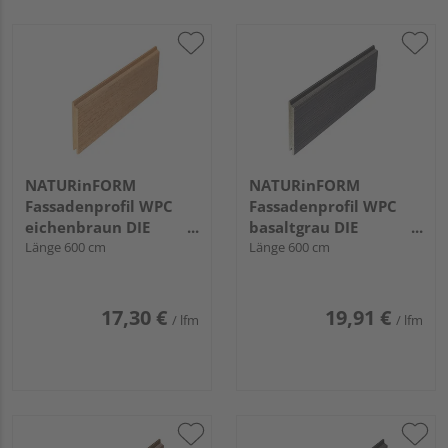
NATURinFORM
NATURinFORM
Fassadenprofil WPC
Fassadenprofil WPC
eichenbraun DIE
basaltgrau DIE
GESTALTENDE -
Länge 600 cm
GESTALTENDE
Länge 600 cm
152x17mm
EXKLUSIV - 152x17mm
17,30 €
19,91 €
/ lfm
/ lfm