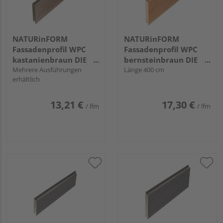
NATURinFORM
NATURinFORM
Fassadenprofil WPC
Fassadenprofil WPC
kastanienbraun DIE
bernsteinbraun DIE
GESTALTENDE
Mehrere Ausführungen
GESTALTENDE -
Länge 400 cm
erhältlich
EXKLUSIV - 103x17mm
152x17mm
13,21 €
17,30 €
/ lfm
/ lfm