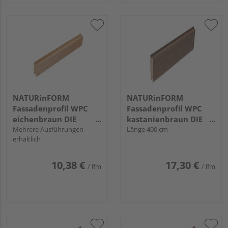
NATURinFORM
NATURinFORM
Fassadenprofil WPC
Fassadenprofil WPC
eichenbraun DIE
kastanienbraun DIE
GESTALTENDE -
Mehrere Ausführungen
GESTALTENDE -
Länge 400 cm
erhältlich
70x17mm
152x17mm
10,38 €
17,30 €
/ lfm
/ lfm