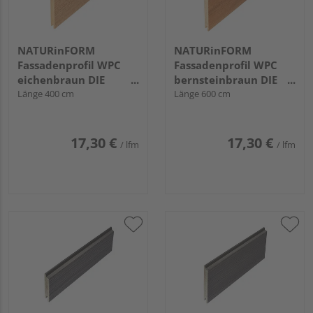
NATURinFORM
NATURinFORM
Fassadenprofil WPC
Fassadenprofil WPC
eichenbraun DIE
bernsteinbraun DIE
GESTALTENDE -
Länge 400 cm
GESTALTENDE -
Länge 600 cm
152x17mm
152x17mm
17,30 €
17,30 €
/ lfm
/ lfm