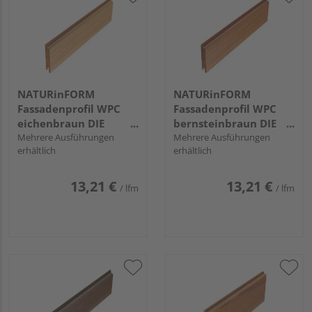
NATURinFORM
NATURinFORM
Fassadenprofil WPC
Fassadenprofil WPC
eichenbraun DIE
bernsteinbraun DIE
GESTALTENDE
Mehrere Ausführungen
GESTALTENDE
Mehrere Ausführungen
erhältlich
erhältlich
EXKLUSIV - 103x17mm
EXKLUSIV - 103x17mm
13,21 €
13,21 €
/ lfm
/ lfm