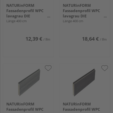
NATURinFORM
NATURinFORM
Fassadenprofil WPC
Fassadenprofil WPC
lavagrau DIE
lavagrau DIE
GESTALTENDE
Länge 400 cm
GESTALTENDE
Länge 400 cm
EXKLUSIV - 103x17mm
EXKLUSIV - 152x17mm
12,39 €
18,64 €
/ lfm
/ lfm
NATURinFORM
NATURinFORM
Fassadenprofil WPC
Fassadenprofil WPC