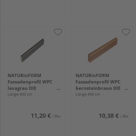
NATURinFORM
NATURinFORM
Fassadenprofil WPC
Fassadenprofil WPC
lavagrau DIE
bernsteinbraun DIE
GESTALTENDE
Länge 400 cm
GESTALTENDE -
Länge 400 cm
EXKLUSIV - 70x17mm
70x17mm
11,20 €
10,38 €
/ lfm
/ lfm