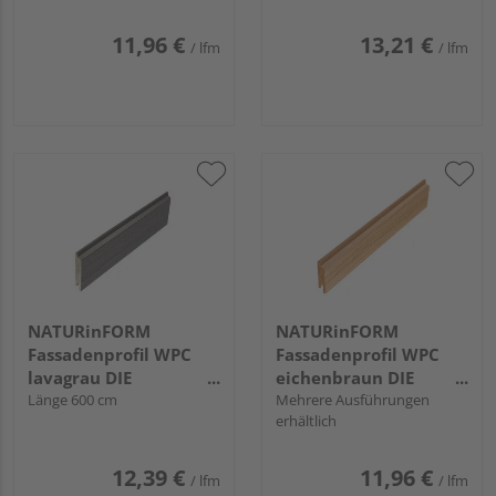
11,96 €
13,21 €
/ lfm
/ lfm
NATURinFORM
NATURinFORM
Fassadenprofil WPC
Fassadenprofil WPC
lavagrau DIE
eichenbraun DIE
GESTALTENDE
Länge 600 cm
GESTALTENDE
Mehrere Ausführungen
erhältlich
EXKLUSIV - 103x17mm
EXKLUSIV - 70x17mm
12,39 €
11,96 €
/ lfm
/ lfm