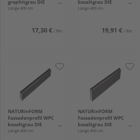
graphitgrau DIE
basaltgrau DIE
GESTALTENDE -
Länge 400 cm
GESTALTENDE
Länge 400 cm
152x17mm
EXKLUSIV - 152x17mm
17,30 €
19,91 €
/ lfm
/ lfm
NATURinFORM
NATURinFORM
Fassadenprofil WPC
Fassadenprofil WPC
basaltgrau DIE
basaltgrau DIE
GESTALTENDE
Länge 400 cm
GESTALTENDE
Länge 400 cm
EXKLUSIV - 70x17mm
EXKLUSIV - 103x17mm