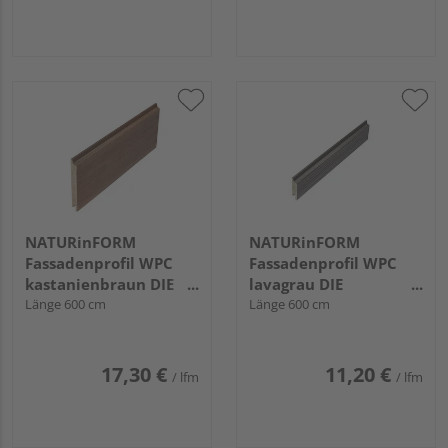
NATURinFORM
NATURinFORM
Fassadenprofil WPC
Fassadenprofil WPC
kastanienbraun DIE
lavagrau DIE
GESTALTENDE -
Länge 600 cm
GESTALTENDE
Länge 600 cm
152x17mm
EXKLUSIV - 70x17mm
17,30 €
11,20 €
/ lfm
/ lfm