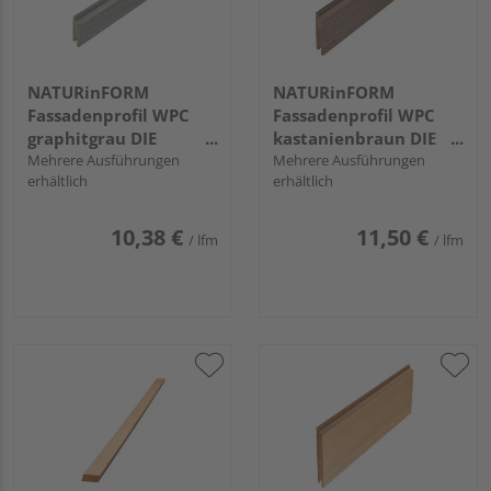
NATURinFORM
NATURinFORM
Fassadenprofil WPC
Fassadenprofil WPC
graphitgrau DIE
kastanienbraun DIE
GESTALTENDE -
Mehrere Ausführungen
GESTALTENDE -
Mehrere Ausführungen
erhältlich
erhältlich
70x17mm
103x17mm
10,38 €
11,50 €
/ lfm
/ lfm