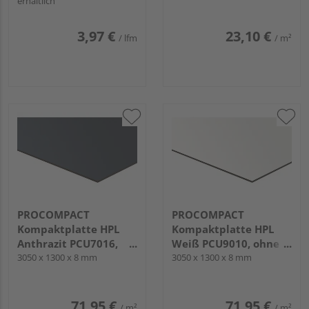
erhältlich
hobelfallend
3,97 €
23,10 €
/ lfm
/ m²
PROCOMPACT
PROCOMPACT
Kompaktplatte HPL
Kompaktplatte HPL
Anthrazit PCU7016,
Weiß PCU9010, ohne
beidseitig mit UV-
3050 x 1300 x 8 mm
UV-Schutzfilm
3050 x 1300 x 8 mm
Schutzfilm
71,95 €
71,95 €
/ m²
/ m²