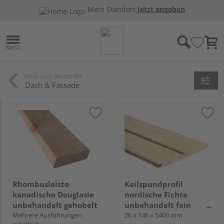
Mein Standort:
Jetzt angeben
Holz und Baustoffe
Dach & Fassade
Rhombusleiste
Keilspundprofil
kanadische Douglasie
nordische Fichte
unbehandelt gehobelt
unbehandelt fein
Mehrere Ausführungen
gesägt u/s
26 x 146 x 5400 mm