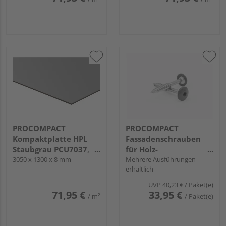
PROCOMPACT
PROCOMPACT
Kompaktplatte HPL
Fassadenschrauben
Staubgrau PCU7037,
für Holz-
beidseitig mit UV-
3050 x 1300 x 8 mm
Unterkonstruktion,
Mehrere Ausführungen
erhältlich
Schutzfilm
Edelstahl A2/A4,
5,5x35mm, Kopf
UVP
40,23 €
/ Paket(e)
Ø12mm TX 20
71,95 €
33,95 €
/ m²
/ Paket(e)