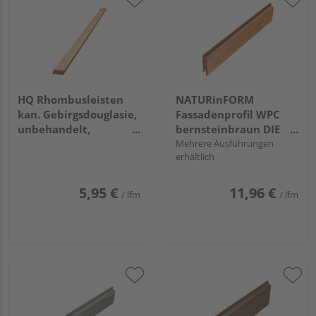
HQ Rhombusleisten
NATURinFORM
kan. Gebirgsdouglasie,
Fassadenprofil WPC
unbehandelt,
bernsteinbraun DIE
gehobelt,
GESTALTENDE
Mehrere Ausführungen
erhältlich
4000x68x26mm
EXKLUSIV - 70x17mm
5,95 €
11,96 €
/ lfm
/ lfm