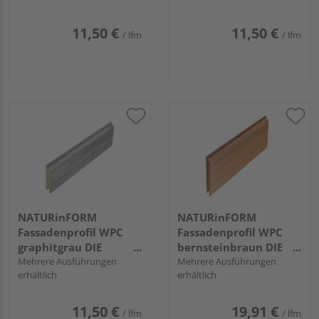
11,50 €
11,50 €
/ lfm
/ lfm
NATURinFORM
NATURinFORM
Fassadenprofil WPC
Fassadenprofil WPC
graphitgrau DIE
bernsteinbraun DIE
GESTALTENDE -
Mehrere Ausführungen
GESTALTENDE
Mehrere Ausführungen
erhältlich
erhältlich
103x17mm
EXKLUSIV - 152x17mm
11,50 €
19,91 €
/ lfm
/ lfm