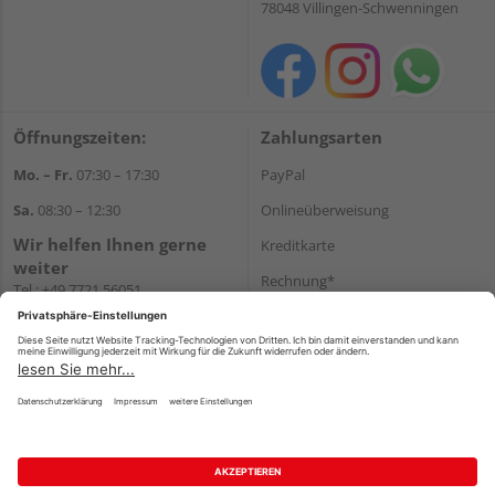
78048 Villingen-Schwenningen
Öffnungszeiten:
Zahlungsarten
Mo. – Fr.
07:30 – 17:30
PayPal
Sa.
08:30 – 12:30
Onlineüberweisung
Wir helfen Ihnen gerne
Kreditkarte
weiter
Rechnung*
Tel.:
+49 7721 56051
E-Mail:
onlineshop@holzland-
*Bonität vorausgesetzt
beha.de
Versand
WhatsApp
Versandkosten
Impressum
AGB
Widerruf
Datenschutz
Reservierungsbedingungen
Vertrag widerrufen