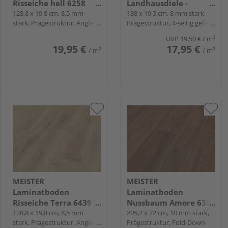
Risseiche hell 6258
Landhausdiele -
Landhausdiele -
128,8 x 19,8 cm, 8,5 mm
Comfort 32
138 x 19,3 cm, 8 mm stark,
stark, Prägestruktur, Angle-
Prägestruktur, 4-seitig gefast,
MeisterDesign.
Angle / Snap
Fold-Down
laminate LC 55 S
UVP
19,50 €
/ m²
19,95 €
17,95 €
/ m²
/ m²
MEISTER
MEISTER
Laminatboden
Laminatboden
Risseiche Terra 6439
Nussbaum Amore 6389
Landhausdiele -
128,8 x 19,8 cm, 8,5 mm
Landhausdiele -
205,2 x 22 cm, 10 mm stark,
stark, Prägestruktur, Angle-
Prägestruktur, Fold-Down
MeisterDesign.
MeisterDesign.