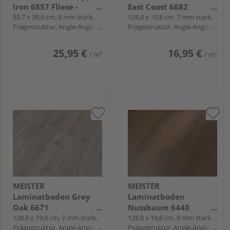
Iron 6857 Fliese -
East Coast 6682
MeisterDesign.
85,7 x 39,8 cm, 8 mm stark,
Landhausdiele -
128,8 x 19,8 cm, 7 mm stark,
Prägestruktur, Angle-Angle /
Prägestruktur, Angle-Angle /
laminate LB 150
MeisterDesign.
Snap
Snap
laminate LD 55
25,95 €
16,95 €
/ m²
/ m²
MEISTER
MEISTER
Laminatboden Grey
Laminatboden
Oak 6671
Nussbaum 6440
Landhausdiele -
128,8 x 19,8 cm, 7 mm stark,
Landhausdiele -
128,8 x 19,8 cm, 8 mm stark,
Prägestruktur, Angle-Angle /
Prägestruktur, Angle-Angle /
MeisterDesign.
MeisterDesign.