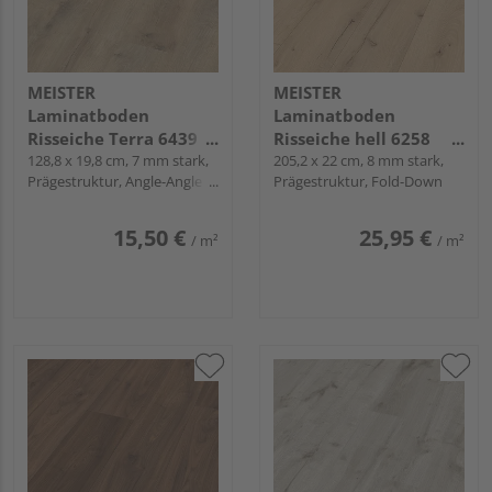
MEISTER
MEISTER
Laminatboden
Laminatboden
Risseiche Terra 6439
Risseiche hell 6258
Landhausdiele -
128,8 x 19,8 cm, 7 mm stark,
Landhausdiele -
205,2 x 22 cm, 8 mm stark,
Prägestruktur, Angle-Angle /
Prägestruktur, Fold-Down
MeisterDesign.
MeisterDesign.
Snap
laminate LC 55
laminate LL 150
15,50 €
25,95 €
/ m²
/ m²