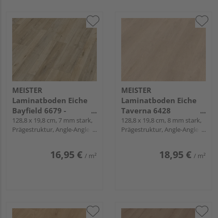
MEISTER
MEISTER
Laminatboden Eiche
Laminatboden Eiche
Bayfield 6679 -
Taverna 6428
MeisterDesign.
128,8 x 19,8 cm, 7 mm stark,
Landhausdiele -
128,8 x 19,8 cm, 8 mm stark,
Prägestruktur, Angle-Angle /
Prägestruktur, Angle-Angle /
laminate LD 55
MeisterDesign.
Snap
Snap
laminate LC 150
16,95 €
18,95 €
/ m²
/ m²