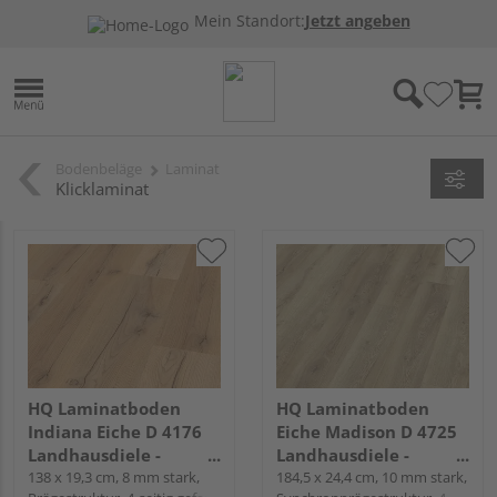
Mein Standort:
Jetzt angeben
Bodenbeläge
Laminat
Klicklaminat
HQ Laminatboden
HQ Laminatboden
Indiana Eiche D 4176
Eiche Madison D 4725
Landhausdiele -
Landhausdiele -
Premium 31
138 x 19,3 cm, 8 mm stark,
Langdiele 33 plus
184,5 x 24,4 cm, 10 mm stark,