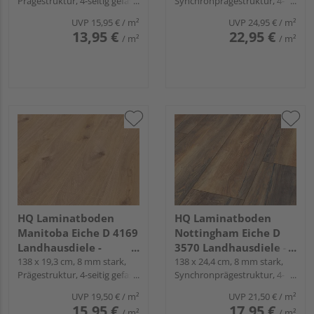
Prägestruktur, 4-seitig gefast,
Synchronprägestruktur, 4-
Fold-Down
seitig gefast, Fold-Down
UVP
15,95 €
/ m²
UVP
24,95 €
/ m²
13,95 €
22,95 €
/ m²
/ m²
HQ Laminatboden
HQ Laminatboden
Manitoba Eiche D 4169
Nottingham Eiche D
Landhausdiele -
3570 Landhausdiele -
Comfort 32
138 x 19,3 cm, 8 mm stark,
Grand-Edition
138 x 24,4 cm, 8 mm stark,
Prägestruktur, 4-seitig gefast,
Synchronprägestruktur, 4-
Fold-Down
seitig gefast, Fold-Down
UVP
19,50 €
/ m²
UVP
21,50 €
/ m²
15,95 €
17,95 €
/ m²
/ m²