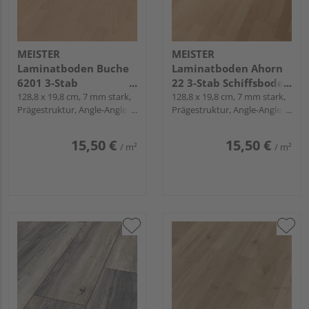
MEISTER
MEISTER
Laminatboden Buche
Laminatboden Ahorn
6201 3-Stab
22 3-Stab Schiffsboden
Schiffsboden -
128,8 x 19,8 cm, 7 mm stark,
- MeisterDesign.
128,8 x 19,8 cm, 7 mm stark,
Prägestruktur, Angle-Angle /
Prägestruktur, Angle-Angle /
MeisterDesign.
laminate LC 55
Snap
Snap
laminate LC 55
15,50 €
15,50 €
/ m²
/ m²