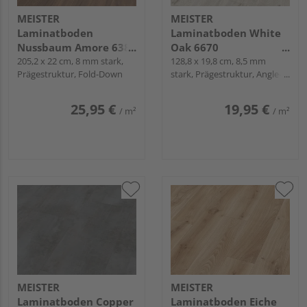
MEISTER
MEISTER
Laminatboden
Laminatboden White
Nussbaum Amore 6389
Oak 6670
Landhausdiele -
205,2 x 22 cm, 8 mm stark,
Landhausdiele -
128,8 x 19,8 cm, 8,5 mm
Prägestruktur, Fold-Down
stark, Prägestruktur, Angle-
MeisterDesign.
MeisterDesign.
Angle / Snap
laminate LL 150
laminate LC 55 S
25,95 €
19,95 €
/ m²
/ m²
MEISTER
MEISTER
Laminatboden Copper
Laminatboden Eiche