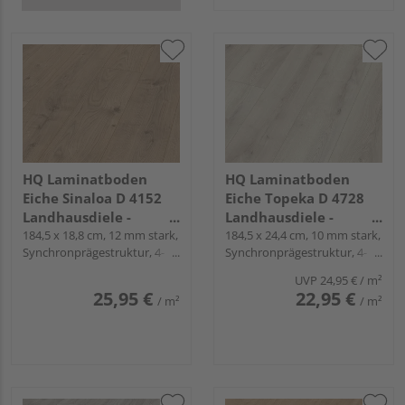
HQ Laminatboden
HQ Laminatboden
Eiche Sinaloa D 4152
Eiche Topeka D 4728
Landhausdiele -
Landhausdiele -
Langdiele 33
184,5 x 18,8 cm, 12 mm stark,
Langdiele 33 plus
184,5 x 24,4 cm, 10 mm stark,
Synchronprägestruktur, 4-
Synchronprägestruktur, 4-
seitig gefast, Fold-Down
seitig gefast, Fold-Down
UVP
24,95 €
/ m²
25,95 €
22,95 €
/ m²
/ m²