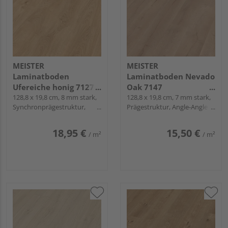
MEISTER
MEISTER
Laminatboden
Laminatboden Nevado
Ufereiche honig 7127
Oak 7147
Landhausdiele -
128,8 x 19,8 cm, 8 mm stark,
Landhausdiele -
128,8 x 19,8 cm, 7 mm stark,
Synchronprägestruktur,
Prägestruktur, Angle-Angle /
MeisterDesign.
MeisterDesign.
Angle-Angle / Snap
Snap
laminate LC 150
laminate LC 55
18,95 €
15,50 €
/ m²
/ m²