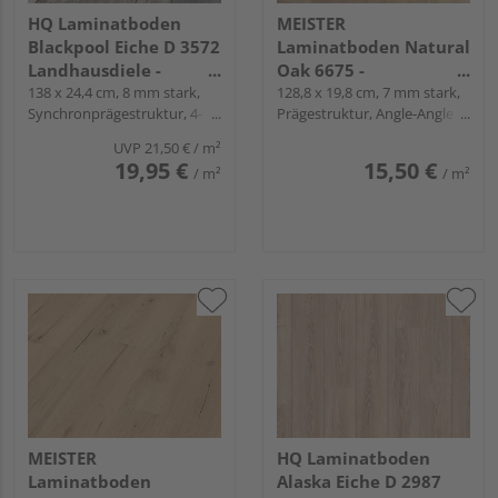
HQ Laminatboden
MEISTER
Blackpool Eiche D 3572
Laminatboden Natural
Landhausdiele -
Oak 6675 -
Grand-Edition
138 x 24,4 cm, 8 mm stark,
MeisterDesign.
128,8 x 19,8 cm, 7 mm stark,
Synchronprägestruktur, 4-
Prägestruktur, Angle-Angle /
laminate LC 55
seitig gefast, Fold-Down
Snap
UVP
21,50 €
/ m²
19,95 €
15,50 €
/ m²
/ m²
MEISTER
HQ Laminatboden
Laminatboden
Alaska Eiche D 2987