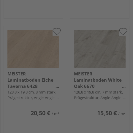
MEISTER
MEISTER
Laminatboden Eiche
Laminatboden White
Taverna 6428
Oak 6670
Landhausdiele -
128,8 x 19,8 cm, 8 mm stark,
Landhausdiele -
128,8 x 19,8 cm, 7 mm stark,
Prägestruktur, Angle-Angle /
Prägestruktur, Angle-Angle /
MeisterDesign.
MeisterDesign.
Snap
Snap
laminate LD 150
laminate LC 55
20,50 €
15,50 €
/ m²
/ m²