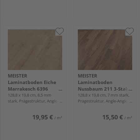
MEISTER
MEISTER
Laminatboden Eiche
Laminatboden
Marrakesch 6396
Nussbaum 211 3-Stab
Landhausdiele -
128,8 x 19,8 cm, 8,5 mm
Schiffsboden -
128,8 x 19,8 cm, 7 mm stark,
stark, Prägestruktur, Angle-
Prägestruktur, Angle-Angle /
MeisterDesign.
MeisterDesign.
Angle / Snap
Snap
laminate LC 55 S
laminate LC 55
19,95 €
15,50 €
/ m²
/ m²