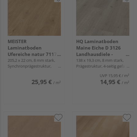
MEISTER
HQ Laminatboden
Laminatboden
Maine Eiche D 3126
Ufereiche natur 7117
Landhausdiele -
Landhausdiele -
205,2 x 22 cm, 8 mm stark,
Premium 31
138 x 19,3 cm, 8 mm stark,
Synchronprägestruktur,
Prägestruktur, 4-seitig gefast,
MeisterDesign.
Fold-Down
Fold-Down
laminate LL 150
UVP
15,95 €
/ m²
25,95 €
14,95 €
/ m²
/ m²