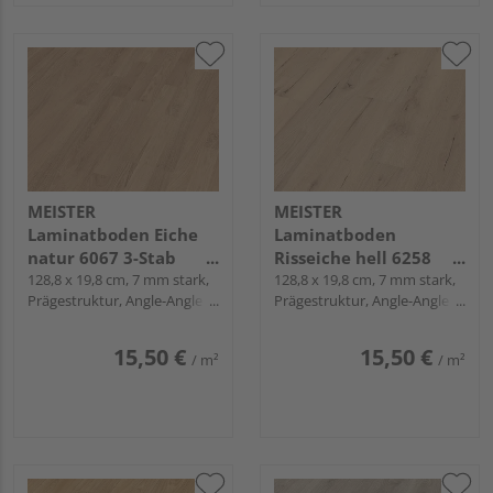
MEISTER
MEISTER
Laminatboden Eiche
Laminatboden
natur 6067 3-Stab
Risseiche hell 6258
Schiffsboden -
128,8 x 19,8 cm, 7 mm stark,
Landhausdiele -
128,8 x 19,8 cm, 7 mm stark,
Prägestruktur, Angle-Angle /
Prägestruktur, Angle-Angle /
MeisterDesign.
MeisterDesign.
Snap
Snap
laminate LC 55
laminate LC 55
15,50 €
15,50 €
/ m²
/ m²