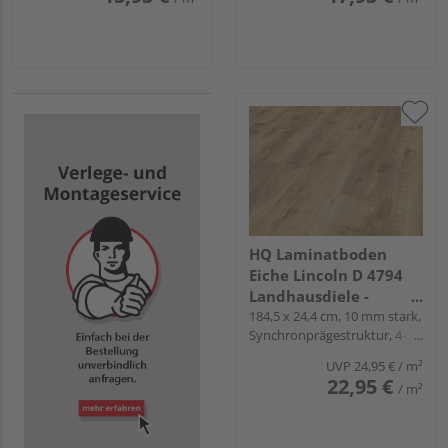
HQ Laminatboden
Eiche Lincoln D 4794
Landhausdiele -
Langdiele 33 plus
184,5 x 24,4 cm, 10 mm stark,
Synchronprägestruktur, 4-
seitig gefast, Fold-Down
UVP
24,95 €
/ m²
22,95 €
/ m²