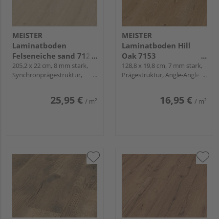
MEISTER
MEISTER
Laminatboden
Laminatboden Hill
Felseneiche sand 7122
Oak 7153
Landhausdiele -
205,2 x 22 cm, 8 mm stark,
Landhausdiele -
128,8 x 19,8 cm, 7 mm stark,
Synchronprägestruktur,
Prägestruktur, Angle-Angle /
MeisterDesign.
MeisterDesign.
Fold-Down
Snap
laminate LL 150
laminate LD 55
25,95 €
16,95 €
/ m²
/ m²