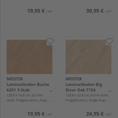
Angle / Snap
laminate LC 55 S
laminate LL 150 S
19,95 €
30,95 €
/ m²
/ m²
MEISTER
MEISTER
Laminatboden Buche
Laminatboden Big
6201 3-Stab
River Oak 7154
Schiffsboden -
128,8 x 19,8 cm, 8,5 mm
Landhausdiele -
128,8 x 32,8 cm, 8 mm stark,
stark, Prägestruktur, Angle-
Prägestruktur, Angle-Angle /
MeisterDesign.
MeisterDesign.
Angle / Snap
Snap
laminate LC 55 S
laminate Edition M8
19,95 €
24,95 €
/ m²
/ m²