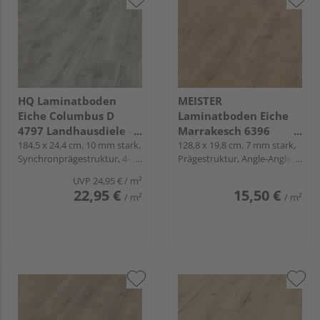
HQ Laminatboden
MEISTER
Eiche Columbus D
Laminatboden Eiche
4797 Landhausdiele -
Marrakesch 6396
Langdiele 33 plus
184,5 x 24,4 cm, 10 mm stark,
Landhausdiele -
128,8 x 19,8 cm, 7 mm stark,
Synchronprägestruktur, 4-
Prägestruktur, Angle-Angle /
MeisterDesign.
seitig gefast, Fold-Down
Snap
laminate LC 55
UVP
24,95 €
/ m²
22,95 €
15,50 €
/ m²
/ m²