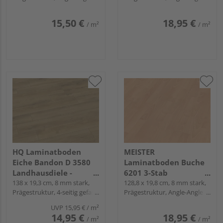
Snap
Snap
laminate LC 55
laminate LC 150
15,50 €
18,95 €
/ m²
/ m²
HQ Laminatboden
MEISTER
Eiche Bandon D 3580
Laminatboden Buche
Landhausdiele -
6201 3-Stab
Premium 31
138 x 19,3 cm, 8 mm stark,
Schiffsboden -
128,8 x 19,8 cm, 8 mm stark,
Prägestruktur, 4-seitig gefast,
Prägestruktur, Angle-Angle /
MeisterDesign.
Fold-Down
Snap
laminate LC 150
UVP
15,95 €
/ m²
14,95 €
18,95 €
/ m²
/ m²