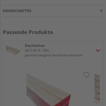
EIGENSCHAFTEN
Passende Produkte
Dachlatten
ab 0,96 € / lfm
gesamte Kategorie Dachlatten entdecken
Lat
sei
Se
Meh