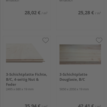
erhältlich
erhältlich
28,02 €
25,28 €
/ m²
/ m²
3-Schichtplatte Fichte,
3-Schichtplatte
B/C, 4-seitig Nut &
Douglasie, B/C
Feder
2495 x 680 x 19 mm
5050 x 2050 x 19 mm
35,94 €
42,41 €
/ m²
/ m²