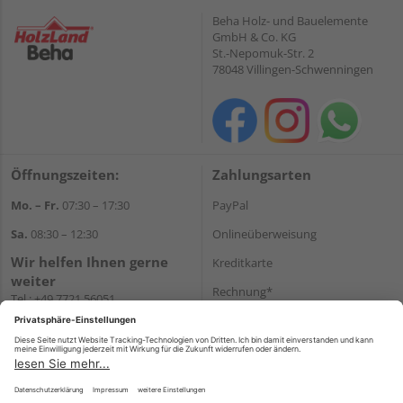
Beha Holz- und Bauelemente
GmbH & Co. KG
St.-Nepomuk-Str. 2
78048 Villingen-Schwenningen
Öffnungszeiten:
Zahlungsarten
Mo. – Fr.
07:30 – 17:30
PayPal
Sa.
08:30 – 12:30
Onlineüberweisung
Wir helfen Ihnen gerne
Kreditkarte
weiter
Rechnung*
Tel.:
+49 7721 56051
E-Mail:
onlineshop@holzland-
*Bonität vorausgesetzt
beha.de
Versand
WhatsApp
Versandkosten